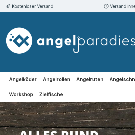
Kostenloser Versand
Versand inn
springen
Zur Hauptnavigation springen
Angelköder
Angelrollen
Angelruten
Angelschn
Workshop
Zielfische
Bildergalerie überspringen