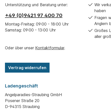
Gebrauch, nicht mehr die Unterseite der
Unterstützung und Beratung unter:
Wir verk
Tasche durch. Erhältlich für 6ft, 9ft und 10ft
haben
Scope Ruten. Achtung - aufgrund
+49 (0)9421 97 400 70
Fragen w
unterschiedlicher Grifflängen passen Dwarf
Anglern 
Montag-Freitag: 09:00 - 18:00 Uhr
Ruten NICHT in Scope Rutenfutterale.
Samstag: 09:00 - 13:00 Uhr
Großes L
aller gro
Oder über unser
Kontaktformular
.
Vertrag widerrufen
Ladengeschäft
Angelparadies-Straubing GmbH
Posener Straße 20
D-94315 Straubing