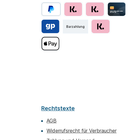
he
Barzahlung
N
au
fe
V
W
na
di
Rechtstexte
Fi
AGB
Widerrufsrecht für Verbraucher
l