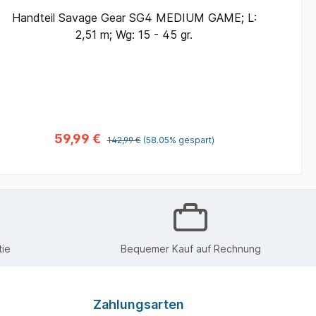
Handteil Savage Gear SG4 MEDIUM GAME; L:
2,51 m; Wg: 15 - 45 gr.
B
D
k
59,99 €
142,99 €
(58.05% gespart)
a
S
ie
Bequemer Kauf auf Rechnung
UL
Zahlungsarten