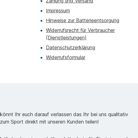
Zahlung und Versand
Ba
Impressum
n
Hinweise zur Batterieentsorgung
Widerrufsrecht für Verbraucher
h
(Dienstleistungen)
Datenschutzerklärung
R
Widerrufsformular
der 
R
Z
önnt Ihr euch darauf verlassen das Ihr bei uns qualitativ
an
zum Sport direkt mit unseren Kunden teilen!
-