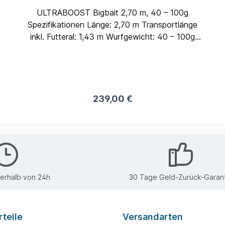
ULTRABOOST Bigbait 2,70 m, 40 – 100g
Spezifikationen Länge: 2,70 m Transportlänge
inkl. Futteral: 1,43 m Wurfgewicht: 40 – 100g
Gewicht: 177g Zielfisch: Hecht Ausstattung der
Lieblingsköder ULTRABOOST Zander+Hecht
Rute Bei der Ausstattung haben wir auf
höchste Qualität bei gleichzeitig geringem
Gewicht geachtet. Alle Teile vom Blank über die
239,00 €
Ringe bis hin zum Griff und Rollenhalter
entsprechen dem neuesten Stand der
Rutenbau-Technologie. Rollenhalter: - TVS
Halter von Fuji mit sehr guter Ergonomie. Das
Gewinde liegt nicht an den Fingern. - Short
Foregrip ermöglicht dir, den Zeigefinger bequem
nerhalb von 24h
30 Tage Geld-Zurück-Garant
auf dem Blank abzulegen. So spürst du noch
besser, was der Blank überträgt. - EVA-überzug
für angenehmen, warmen Haltekomfort.
teile
Versandarten
Beringung: - Fuji Japan K Concept für präzise