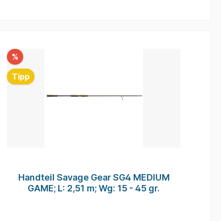
%
T
Tipp
Handteil Savage Gear SG4 MEDIUM
L
GAME; L: 2,51 m; Wg: 15 - 45 gr.