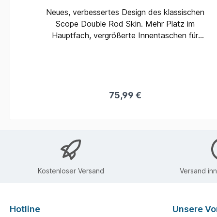
Neues, verbessertes Design des klassischen
e"
Scope Double Rod Skin. Mehr Platz im
er
Hauptfach, vergrößerte Innentaschen für
 so
größte Big-Pit-Rollen und eine gepolsterte, mit
tup
Reißverschluss verschlossene Außentasche für
Receiver oder Bleie. Neue, elastische
r,
Tragegriffe und ein gepolsterter, verstellbarer
ie
Schultergurt sorgen für größtmöglichen
75,99 €
ber
Tragekomfort, selbst bei weit entfernten
ch
Angelplätzen. Separate Einzelfutterale können
das
mittels Schnallen am Double Rod Skin befestigt
et.
werden. Mittels der angebrachten D Schlaufen
auf den 6ft Modellen können auch diese
miteinander verbunden werden. Alle Modelle
Kostenloser Versand
Versand in
sind mit einer Außentasche für Kescher und
einer separaten, verstärkten Außentasche für
Banksticks ausgestattet. So scheuern die
Hotline
Unsere Vor
Spitzen der Banksticks, selbst bei starkem