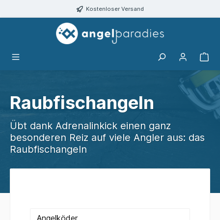
alt springen
Kostenloser Versand
Raubfischangeln
Übt dank Adrenalinkick einen ganz
besonderen Reiz auf viele Angler aus: das
Raubfischangeln
Angelköder