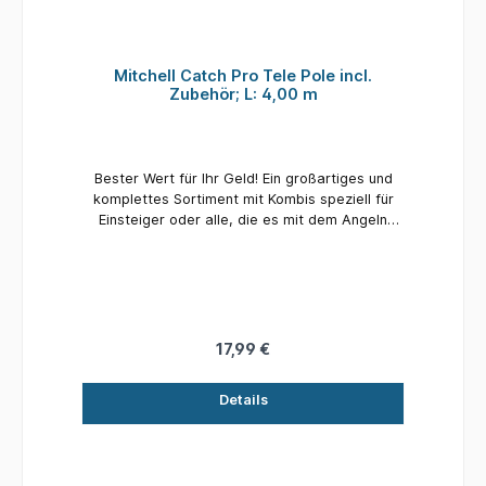
Mitchell Catch Pro Tele Pole incl.
Zubehör; L: 4,00 m
Bester Wert für Ihr Geld! Ein großartiges und
komplettes Sortiment mit Kombis speziell für
Einsteiger oder alle, die es mit dem Angeln
versuchen möchten. Einfache und effektive,
aber durchdachte Produkte zum Fangen von
Fisch! - Hochwertige Blankkonstruktion aus
Glas - Verbesserte Verarbeitungsqualität - Incl.
kompletter Montage Details: Material: Glass
Länge: 4,00 m
17,99 €
Details