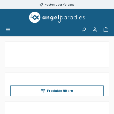
alt springen
Kostenloser Versand
Produkte filtern