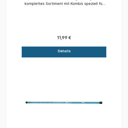
komplettes Sortiment mit Kombis speziell für
Einsteiger oder alle, die es mit dem Angeln
versuchen möchten. Einfache und effektive,
aber durchdachte Produkte zum Fangen von
Fisch! - Hochwertige Blankkonstruktion aus
Glas - Verbesserte Verarbeitungsqualität - Incl.
kompletter Montage Details: Teile: 3
11,99 €
Transportlänge: 115 cm Länge: 3,00 m
Details