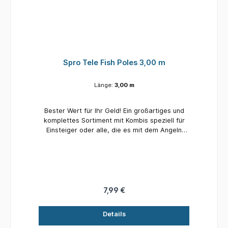
Spro Tele Fish Poles 3,00 m
Länge:
3,00 m
Bester Wert für Ihr Geld! Ein großartiges und
komplettes Sortiment mit Kombis speziell für
Einsteiger oder alle, die es mit dem Angeln
versuchen möchten. Einfache und effektive,
aber durchdachte Produkte zum Fangen von
Fisch!
7,99 €
Details