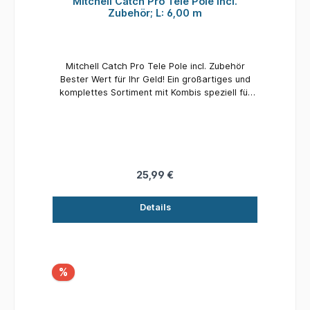
Mitchell Catch Pro Tele Pole incl.
Zubehör; L: 6,00 m
Mitchell Catch Pro Tele Pole incl. Zubehör
Bester Wert für Ihr Geld! Ein großartiges und
komplettes Sortiment mit Kombis speziell für
Einsteiger oder alle, die es mit dem Angeln
versuchen möchten. Einfache und effektive,
aber durchdachte Produkte zum Fangen von
Fisch! - Hochwertige Blankkonstruktion aus
Glas - Verbesserte Verarbeitungsqualität - Incl.
kompletter Montage Details: Teile: 6
25,99 €
Transportlänge: 110 cm Länge: 6,00 m
Details
%