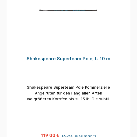
Shakespeare Superteam Pole; L: 10 m
Shakespeare Superteam Pole Kommerzielle
Angelruten für den Fang allen Arten
und größeren Karpfen bis zu 15 lb. Die subtile
Kosmetik und die matte Oberfläche machen
diese Angelrute zu einem großartigen Gerät für
das Fischen im Sommer. Der 100 cm lange Dolly
Butt ist großartig, um Ihnen zu helfen, die
Angelrute auszubalancieren, wenn Sie
in größeren Längen fischen. Kopfrute
119,00 €
199,99 €
(40.5% gespart)