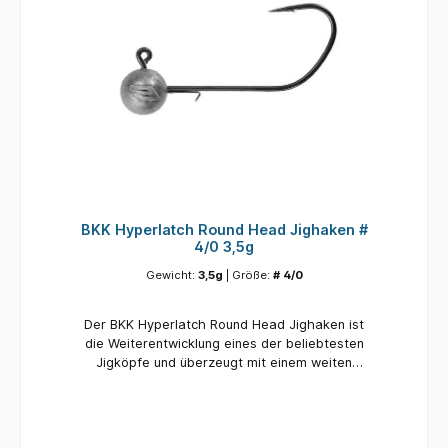
BKK Hyperlatch Round Head Jighaken #
4/0 3,5g
Gewicht:
3,5g
| Größe:
# 4/0
Der BKK Hyperlatch Round Head Jighaken ist
die Weiterentwicklung eines der beliebtesten
Jigköpfe und überzeugt mit einem weiten
Hakenbogen, der besonders für voluminösere
Softbaits geeignet ist – aber auch mit allen
anderen Gummiködern bestens funktioniert.
Ein stabiler Draht-Baitholder sorgt dafür, dass