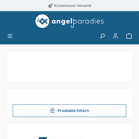
alt springen
Kostenloser Versand
Produkte filtern