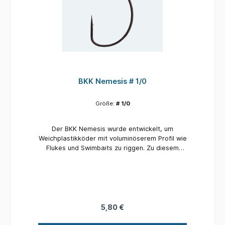
BKK Nemesis # 1/0
Größe:
# 1/0
Der BKK Nemesis wurde entwickelt, um
Weichplastikköder mit voluminöserem Profil wie
Flukes und Swimbaits zu riggen. Zu diesem
Zweck hat der Haken ein extra breites
Lückendesign, das sicherstellt, dass zwischen
dem Schaft und der Spitze genügend Platz ist,
um das Hakenset zu erleichtern. Außerdem hat
der Haken eine mittelleichte Stärke, die speziell
für mittelschwere und leichte Schnüre
5,80 €
ausgewählt wurde. Die nadelscharfe
Hakenspitze und die Super Slide-Beschichtung