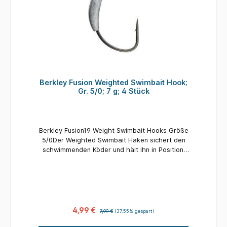
Berkley Fusion Weighted Swimbait Hook;
Gr. 5/0; 7 g; 4 Stück
Berkley Fusion19 Weight Swimbait Hooks Größe
5/0Der Weighted Swimbait Haken sichert den
schwimmenden Köder und hält ihn in Position.
Jeder Haken ist mit einem Gewicht und
Köderhalterung ausgestattet. - Weighted
Swimbait Haken in den Größen 7/0 bis 3/0-
Spiralen Köderhalter- Smoke Satin Finish
4,99 €
7,99 €
(37.55% gespart)