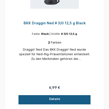
BKK Draggin Ned # 3/0 12,5 g Black
Farbe:
Black
| Größe:
# 3/0 12,5 g
2
Farben
Draggin’ Ned Das BKK Draggin’ Ned wurde
speziell für Ned-Rig-Präsentationen entwickelt.
Zu den Merkmalen gehören die
charakteristische SS-Beschichtung von BKK und
eine scharfe Nadelspitze für verbessertes
Eindringen sowie eine geschmiedete
O'Shaughnessy-Biegung zur Maximierung der
Festigkeit. Wir haben das Konzept eines
klassischen Ned-Kopfes weiter ausgearbeitet,
6,99 €
indem wir eine Reihe von Details hinzugefügt
haben, die diesen Jigkopf einzigartig machen:
Details
ein vertieftes Auge, um Hindernisse zu
reduzieren und den Knoten beim Angeln über