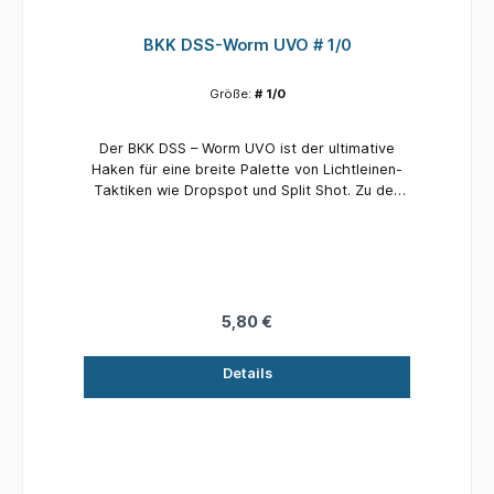
BKK DSS-Worm UVO # 1/0
Größe:
# 1/0
Der BKK DSS – Worm UVO ist der ultimative
Haken für eine breite Palette von Lichtleinen-
Taktiken wie Dropspot und Split Shot. Zu den
Merkmalen gehören eine rasiermesserscharfe
Nadelspitze, um das beste Schlag-zu-Land-
Verhältnis zu gewährleisten, ein geschmiedeter
Schaft für erhöhte Festigkeit und eine
fluoreszierende UV-Beschichtung für
zusätzliche Anziehungskraft.
5,80 €
Details