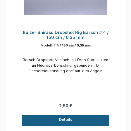
Balzer Shirasu Dropshot Rig Barsch # 4 /
150 cm / 0,35 mm
Modell:
# 4 / 150 cm / 0,35 mm
Barsch Dropshot-Vorfach mit Drop Shot Haken
an Fluoro­carbonschnur gebunden. D:
Fischereiausrüstung darf nur zum Angeln
eingesetzt werden. Nur mit Vorsicht zu
verwenden, nicht verschlucken
(Erstickungsgefahr). Kleinteile, scharfe Kanten
oder scharfe Haken: Verletzungsgefahr. Von
Kindern fernhalten und außerhalb der
Reichweite von Kindern aufbewahren. E: Fishing
2,50 €
equipment may only be used for fishing. Use
with caution, do not swallow (risk of
Details
suffocation). Small parts, sharp edges or sharp
hooks (risk of injury): keep away from children