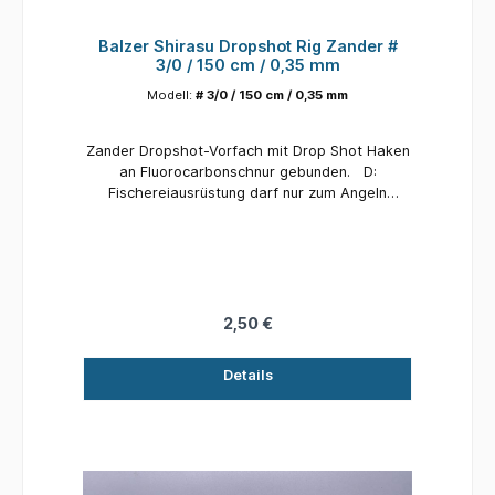
Balzer Shirasu Dropshot Rig Zander #
3/0 / 150 cm / 0,35 mm
Modell:
# 3/0 / 150 cm / 0,35 mm
Zander Dropshot-Vorfach mit Drop Shot Haken
an Fluoro­carbonschnur gebunden. D:
Fischereiausrüstung darf nur zum Angeln
eingesetzt werden. Nur mit Vorsicht zu
verwenden, nicht verschlucken
(Erstickungsgefahr). Kleinteile, scharfe Kanten
oder scharfe Haken: Verletzungsgefahr. Von
Kindern fernhalten und außerhalb der
Reichweite von Kindern aufbewahren. E: Fishing
2,50 €
equipment may only be used for fishing. Use
with caution, do not swallow (risk of
Details
suffocation). Small parts, sharp edges or sharp
hooks (risk of injury): keep away from children
and store out of the reach of Children.