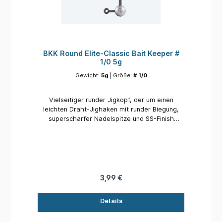
BKK Round Elite-Classic Bait Keeper #
1/0 5g
Gewicht:
5g
| Größe:
# 1/0
Vielseitiger runder Jigkopf, der um einen
leichten Draht-Jighaken mit runder Biegung,
superscharfer Nadelspitze und SS-Finish
geformt ist. Präzise geformter Kopf mit einem
einzigen Drahthalter, um Schäden zu minimieren
und den Köder an Ort und Stelle zu halten.
Breites Sortiment mit Größen von #2 bis #6/0,
perfekt um das gesamte Spektrum kleiner bis
mittelgroßer Softlures abzudecken.
3,99 €
Details