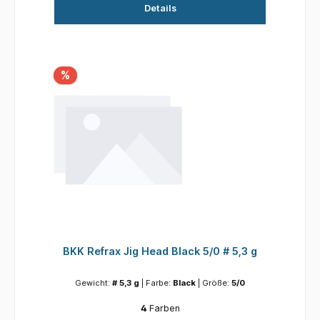
Details
von BKK sorgen für eine verbesserte
Penetrationsleistung, indem sie den
Stichwiderstand verringern und dadurch das
Hakenverhältnis erhöhen.
%
BKK Refrax Jig Head Black 5/0 # 5,3 g
Gewicht:
# 5,3 g
| Farbe:
Black
| Größe:
5/0
4
Farben