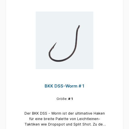
felsigen Grund zu schützen, ein Köderhalter,
der sowohl für Elastomer- als auch für
Standard-Weichköder geeignet ist Compounds
und Rippen an der Unterseite des Kopfes für
mehr Sensibilität beim Ziehen des Köders auf
dem Grund. Der letzte Schliff befindet sich auf
dem Kopf, wo Größen- und Gewichtsangaben
zur einfachen Auswahl eingeprägt sind. Der
Draggin’ Ned ist in drei verschiedenen Farben
erhältlich: schlichtes Blei, mattgrüner Kürbis
und mattschwarz für verstohlenere
Präsentationen. Es ist auch in einer
unkrautfreien Version mit einem Nylonschutz
erhältlich. Zwei Größen erhältlich (1 und 1/0),
Gewichtsbereich 1/16 - 1/4oz. All diese Details
und Kombinationen machen den Draggin’ Ned
BKK DSS-Worm # 1
zum ultimativen Jighead für Finesse-Standup-
Approaches mit 4-10lb-Schnüren.
Größe:
# 1
Der BKK DSS - Worm ist der ultimative Haken
für eine breite Palette von Leichtleinen-
Taktiken wie Dropspot und Split Shot. Zu den