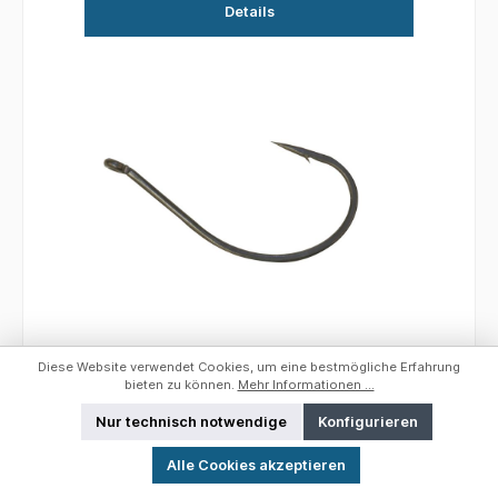
Details
Diese Website verwendet Cookies, um eine bestmögliche Erfahrung
bieten zu können.
Mehr Informationen ...
Fox Rage Dropshot Hooks; Sz. 4; Qty. 10
Nur technisch notwendige
Konfigurieren
Werkzeugleiste anzeigen
Alle Cookies akzeptieren
Fox Rage Dropshot Hooks Extrem feiner Draht