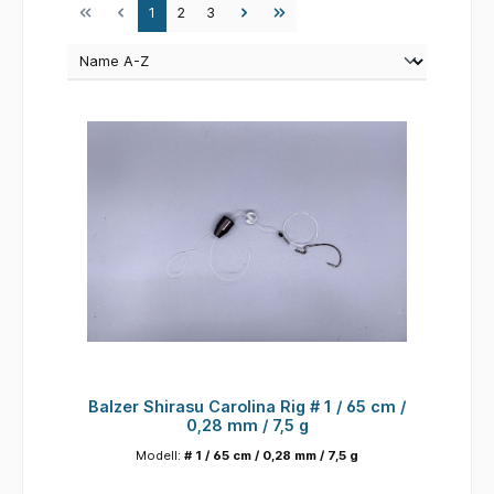
Seite
Seite
Seite
1
2
3
Balzer Shirasu Carolina Rig # 1 / 65 cm /
0,28 mm / 7,5 g
Modell:
# 1 / 65 cm / 0,28 mm / 7,5 g