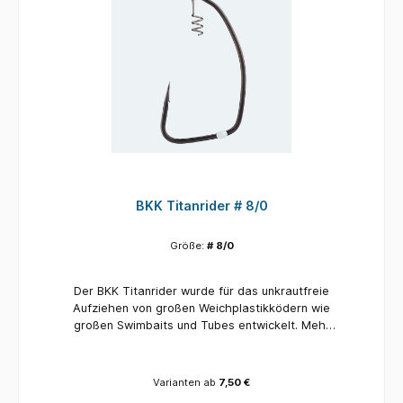
Jig Einzeldrahthalter zusätzliche Öse an der
Unterseite scharfe Hakenspitze Lieferumfang:
2 Jighaken in einer gewählten Variante
BKK Titanrider # 8/0
Größe:
# 8/0
Der BKK Titanrider wurde für das unkrautfreie
Aufziehen von großen Weichplastikködern wie
großen Swimbaits und Tubes entwickelt. Mehr
als ein Jahr Feldversuche mit verschiedenen
Arten liegen der Konstruktionsqualität und der
Vielseitigkeit des Hakens zugrunde. Der Haken
Varianten ab
7,50 €
ist mit einer Verriegelungsfeder ausgestattet,