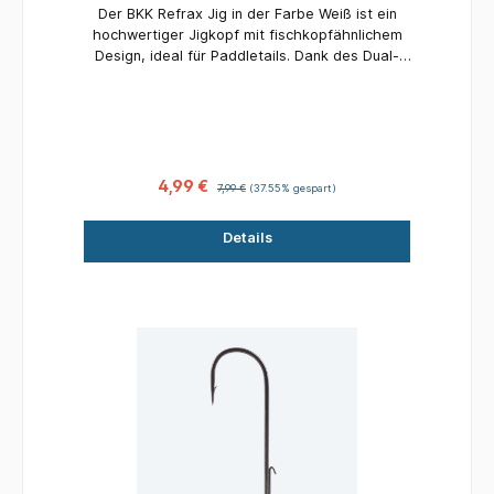
Der BKK Refrax Jig in der Farbe Weiß ist ein
hochwertiger Jigkopf mit fischkopfähnlichem
Design, ideal für Paddletails. Dank des Dual-
Wire Baitholders sitzt der Köder sicher auf dem
Haken, selbst nach vielen Würfen. Der
beschichtete BKK-Haken sorgt für leichtes
Eindringen und optimale Bissverwertung.
4,99 €
7,99 €
(37.55% gespart)
Details