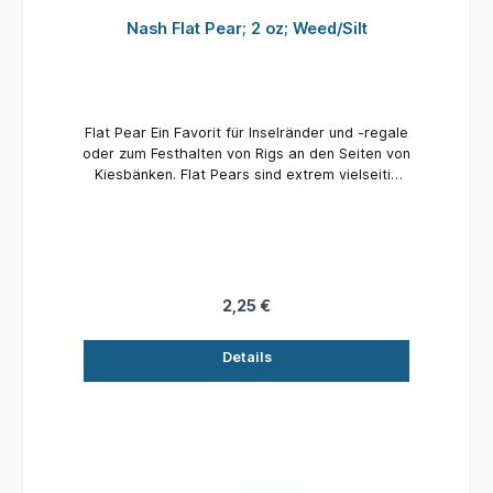
Nash Flat Pear; 2 oz; Weed/Silt
Flat Pear Ein Favorit für Inselränder und -regale
oder zum Festhalten von Rigs an den Seiten von
Kiesbänken. Flat Pears sind extrem vielseitig
einsetzbar. Die leichteren Modelle bieten
außerdem eine langsamere Sinkrate und eine
weichere Landung über schlammigen Böden
und Seidenkraut. Hervorragend für kleinere
Veranstaltungsorte und eine einfache, aber
effektive Möglichkeit, die Hakenleistung von
2,25 €
Bolt Bead-Endgeräten im Vergleich zu längeren
Bleikonstruktionen zu verbessern.
Details