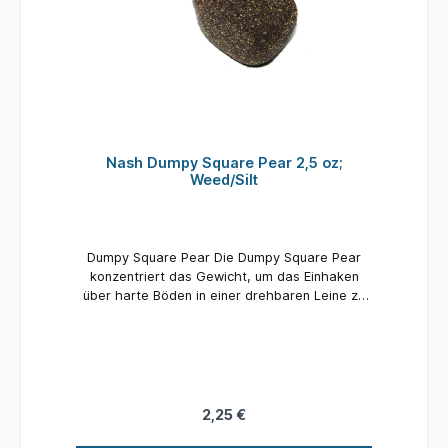
Nash Dumpy Square Pear 2,5 oz;
Weed/Silt
Dumpy Square Pear Die Dumpy Square Pear
konzentriert das Gewicht, um das Einhaken
über harte Böden in einer drehbaren Leine zu
verbessern und gleichzeitig die
Präsentationsprobleme zu vermeiden, unter
denen quadratische Inline-Designs leiden
können. Dumpy Square Pears werden auf
mittlerer bis großer Entfernung präzise
gegossen - der Kompromiss ist eine
2,25 €
Gegenleistung für ein erheblich verbessertes
Einhaken. Dumpy Square Pears sind auch bei