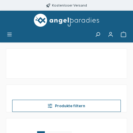
alt springen
Kostenloser Versand
Produkte filtern