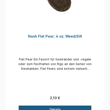
Nash Flat Pear; 4 oz; Weed/Silt
Flat Pear Ein Favorit für Inselränder und -regale
oder zum Festhalten von Rigs an den Seiten von
Kiesbänken. Flat Pears sind extrem vielseitig
einsetzbar. Die leichteren Modelle bieten
außerdem eine langsamere Sinkrate und eine
weichere Landung über schlammigen Böden
und Seidenkraut. Hervorragend für kleinere
Veranstaltungsorte und eine einfache, aber
effektive Möglichkeit, die Hakenleistung von
2,10 €
Bolt Bead-Endgeräten im Vergleich zu längeren
Bleikonstruktionen zu verbessern.
Details