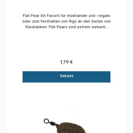
Flat Pear Ein Favorit für Inselränder und -regale
oder zum Festhalten von Rigs an den Seiten von
Kiesbänken. Flat Pears sind extrem vielseitig
einsetzbar. Die leichteren Modelle bieten
außerdem eine langsamere Sinkrate und eine
weichere Landung über schlammigen Böden
und Seidenkraut. Hervorragend für kleinere
Veranstaltungsorte und eine einfache, aber
effektive Möglichkeit, die Hakenleistung von
1,79 €
Bolt Bead-Endgeräten im Vergleich zu längeren
Bleikonstruktionen zu verbessern.
Details