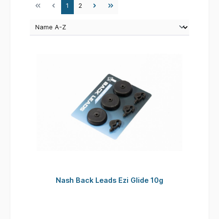
Seite
Seite
1
2
Nash Back Leads Ezi Glide 10g