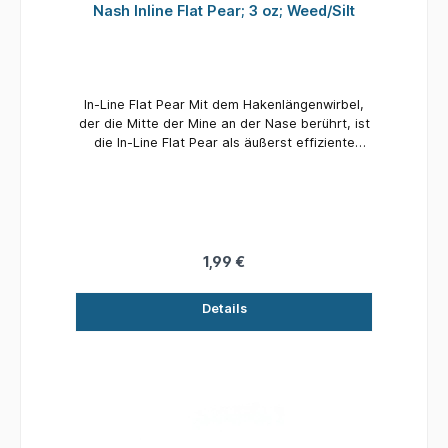
Nash Inline Flat Pear; 3 oz; Weed/Silt
In-Line Flat Pear Mit dem Hakenlängenwirbel,
der die Mitte der Mine an der Nase berührt, ist
die In-Line Flat Pear als äußerst effiziente
Nutte bekannt und ein fester Favorit gegenüber
harten Böden wie Kies und Ton. Die In-Line Flat
Pear ist auch eine gute Wahl für Stalking-
Gelegenheiten, über Massenköder wie Hanf
und kleine Pellets und bietet direkten Kontakt
beim Hakenfischen oder zwischen Unkraut und
1,99 €
in festen PVA-Beuteln. Aufgrund ihrer
Vielseitigkeit bleibt sie ein Bestseller. Fertig mit
Details
der Nash-Textur-Tarnbeschichtung für Unkraut
und Schlick oder Kies und Ton.