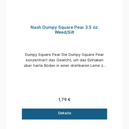
Nash Dumpy Square Pear 3.5 oz;
Weed/Silt
Dumpy Square Pear Die Dumpy Square Pear
konzentriert das Gewicht, um das Einhaken
über harte Böden in einer drehbaren Leine zu
verbessern und gleichzeitig die
Präsentationsprobleme zu vermeiden, unter
denen quadratische Inline-Designs leiden
können. Dumpy Square Pears werden auf
mittlerer bis großer Entfernung präzise
gegossen - der Kompromiss ist eine
1,79 €
Gegenleistung für ein erheblich verbessertes
Einhaken. Dumpy Square Pears sind auch bei
Details
schrägen Karpfen von unschätzbarem
Wert. Insbesondere Benutzer von
Hubschraubern haben sich als große Fans