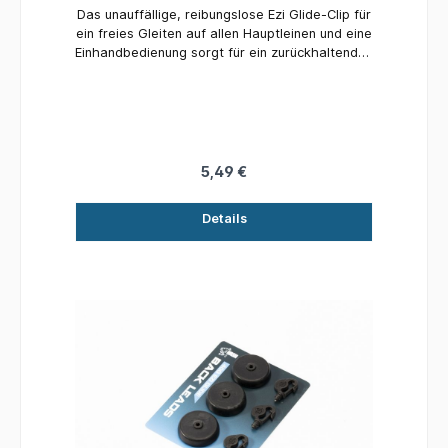
Das unauffällige, reibungslose Ezi Glide-Clip für
ein freies Gleiten auf allen Hauptleinen und eine
Einhandbedienung sorgt für ein zurückhaltendes
Ezi Glide-Clip. Durch die variable
Griffverbindung zwischen Clip und Basis kann
Ezi Glides auf das Auswerfen um Unkraut oder
Baumstümpfe abgestimmt werden.
5,49 €
Details