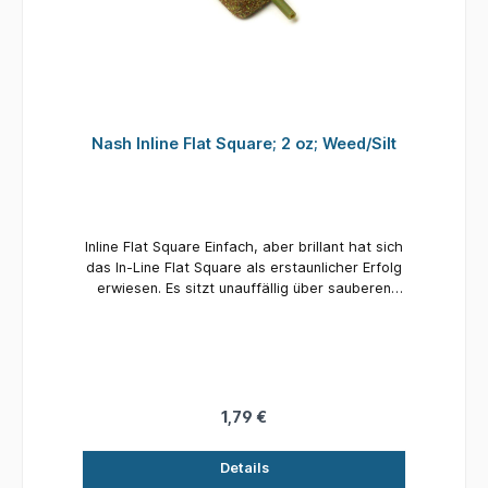
Nash Inline Flat Square; 2 oz; Weed/Silt
Inline Flat Square Einfach, aber brillant hat sich
das In-Line Flat Square als erstaunlicher Erfolg
erwiesen. Es sitzt unauffällig über sauberen
Böden und in klarem Wasser, rutscht leicht in
PVA-Beutel, bleibt unter Beutelfüllungen
verborgen und bietet eine völlig andere
Spannung, die sich zu einem Karpfen aufbaut,
der das festhält Hakenlänge. Seine Form eignet
sich auch zum Formen von Grundködern oder
1,79 €
Pasten, ohne dass ein deutlich sichtbarer
Feeder um den Hakenköder herum vorhanden
Details
ist, um hart gefischte Karpfen zu