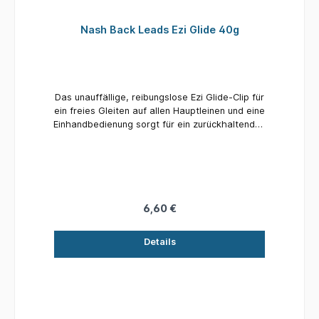
Nash Back Leads Ezi Glide 40g
Das unauffällige, reibungslose Ezi Glide-Clip für
ein freies Gleiten auf allen Hauptleinen und eine
Einhandbedienung sorgt für ein zurückhaltendes
Ezi Glide-Clip. Durch die variable
Griffverbindung zwischen Clip und Basis kann
Ezi Glides auf das Auswerfen um Unkraut oder
Baumstümpfe abgestimmt werden.
6,60 €
Details