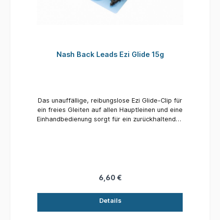
Nash Back Leads Ezi Glide 15g
Das unauffällige, reibungslose Ezi Glide-Clip für
ein freies Gleiten auf allen Hauptleinen und eine
Einhandbedienung sorgt für ein zurückhaltendes
Ezi Glide-Clip. Durch die variable
Griffverbindung zwischen Clip und Basis kann
Ezi Glides auf das Auswerfen um Unkraut oder
Baumstümpfe abgestimmt werden.
6,60 €
Details