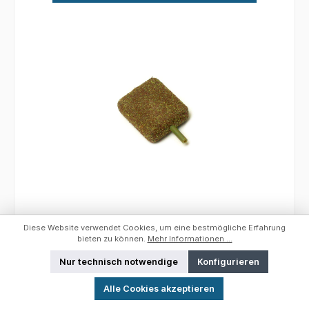
erschrecken. In den kleineren Größen war das
In-Line Flat Square tödlich und bot gerade
genug Spannung, um einen Haken nach Hause
zu ziehen, aber nicht genug, damit Karpfen sie
leicht ausschütteln konnten. Kleinere flache
Quadrate sinken auch langsam über weiche
oder unkrautige Böden, um die Präsentation zu
verbessern.
Nash Inline Flat Square; 2,5 oz; Weed/Silt
Diese Website verwendet Cookies, um eine bestmögliche Erfahrung
bieten zu können.
Mehr Informationen ...
Nur technisch notwendige
Konfigurieren
Werkzeugleiste anzeigen
Inline Flat Square Einfach, aber brillant hat sich
Alle Cookies akzeptieren
das In-Line Flat Square als erstaunlicher Erfolg