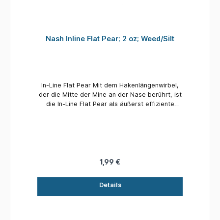
Nash Inline Flat Pear; 2 oz; Weed/Silt
In-Line Flat Pear Mit dem Hakenlängenwirbel,
der die Mitte der Mine an der Nase berührt, ist
die In-Line Flat Pear als äußerst effiziente
Nutte bekannt und ein fester Favorit gegenüber
harten Böden wie Kies und Ton. Die In-Line Flat
Pear ist auch eine gute Wahl für Stalking-
Gelegenheiten, über Massenköder wie Hanf
und kleine Pellets und bietet direkten Kontakt
beim Hakenfischen oder zwischen Unkraut und
1,99 €
in festen PVA-Beuteln. Aufgrund ihrer
Vielseitigkeit bleibt sie ein Bestseller. Fertig mit
Details
der Nash-Textur-Tarnbeschichtung für Unkraut
und Schlick oder Kies und Ton.