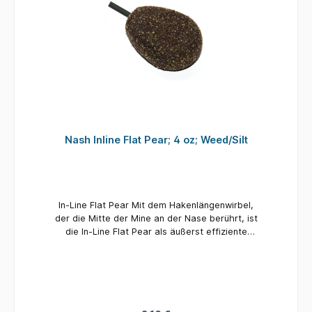
Nash Inline Flat Pear; 4 oz; Weed/Silt
In-Line Flat Pear Mit dem Hakenlängenwirbel,
der die Mitte der Mine an der Nase berührt, ist
die In-Line Flat Pear als äußerst effiziente
Nutte bekannt und ein fester Favorit gegenüber
harten Böden wie Kies und Ton. Die In-Line Flat
Pear ist auch eine gute Wahl für Stalking-
Gelegenheiten, über Massenköder wie Hanf
und kleine Pellets und bietet direkten Kontakt
beim Hakenfischen oder zwischen Unkraut und