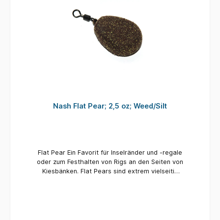
Nash Flat Pear; 2,5 oz; Weed/Silt
Flat Pear Ein Favorit für Inselränder und -regale
oder zum Festhalten von Rigs an den Seiten von
Kiesbänken. Flat Pears sind extrem vielseitig
einsetzbar. Die leichteren Modelle bieten
außerdem eine langsamere Sinkrate und eine
weichere Landung über schlammigen Böden
und Seidenkraut. Hervorragend für kleinere
Veranstaltungsorte und eine einfache, aber