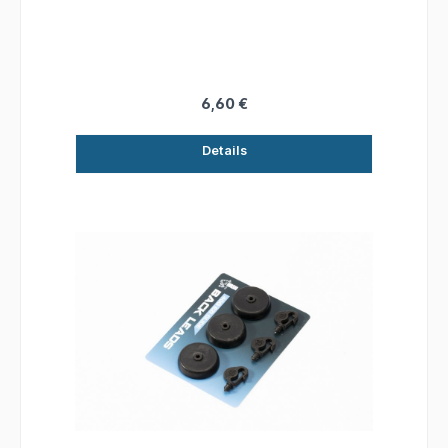
Ezi Glide-Clip. Durch die variable
Griffverbindung zwischen Clip und Basis kann
Ezi Glides auf das Auswerfen um Unkraut oder
Baumstümpfe abgestimmt werden.
6,60 €
Details