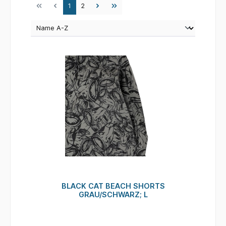
Seite
Seite
1
2
BLACK CAT BEACH SHORTS
GRAU/SCHWARZ; L