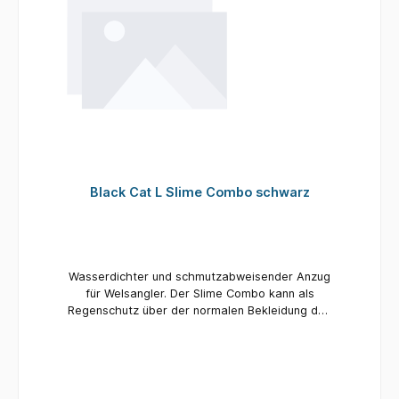
Black Cat L Slime Combo schwarz
Wasserdichter und schmutzabweisender Anzug
für Welsangler. Der Slime Combo kann als
Regenschutz über der normalen Bekleidung des
Anglers getragen werden und schützt zeitgleich
die Unterbekleidung des Anglers vor Schlamm
und Schleim des Wallers. Besonders beim
Fotografieren von Welsen zu empfehlen, da die
Schleimschicht der Fische bei Kontakt mit der