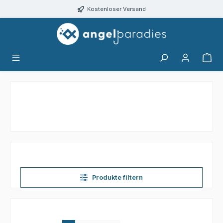
alt springen
Kostenloser Versand
Produkte filtern