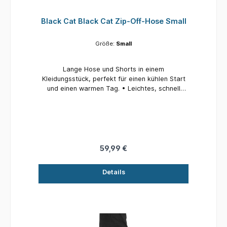
Black Cat Black Cat Zip-Off-Hose Small
Größe:
Small
Lange Hose und Shorts in einem
Kleidungsstück, perfekt für einen kühlen Start
und einen warmen Tag. • Leichtes, schnell
trocknendes Material • Schnelles Zip-Off-
System zum Wechseln von langen Hosen zu
Shorts bis unters Knie • Stilvolles Design mit
Black Cat-Branding • Mehrere Taschen •
Erhältlich in sechs Größen: Small, Medium,
Large, Xlarge, XXlarge und XXXlarge • Material:
59,99 €
95 % Nylon, 5 % Elastan
Details