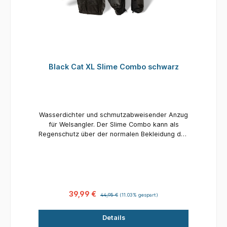
Black Cat XL Slime Combo schwarz
Wasserdichter und schmutzabweisender Anzug
für Welsangler. Der Slime Combo kann als
Regenschutz über der normalen Bekleidung des
Anglers getragen werden und schützt zeitgleich
die Unterbekleidung des Anglers vor Schlamm
und Schleim des Wallers. Besonders beim
Fotografieren von Welsen zu empfehlen, da die
Schleimschicht der Fische bei Kontakt mit der
Slime Combo besser geschützt ist.
39,99 €
44,95 €
(11.03% gespart)
Details