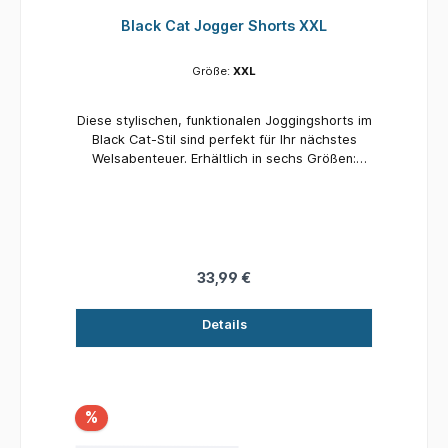
Black Cat Jogger Shorts XXL
Größe:
XXL
Diese stylischen, funktionalen Joggingshorts im
Black Cat-Stil sind perfekt für Ihr nächstes
Welsabenteuer. Erhältlich in sechs Größen:
Small, Medium, Large, Xlarge, XXlarge und
XXXlarge Hochwertige Verarbeitung Vollständig
mit dem Black Cat-Logo versehen Material: 75
% Baumwolle, 25 % Polyester
33,99 €
Details
%