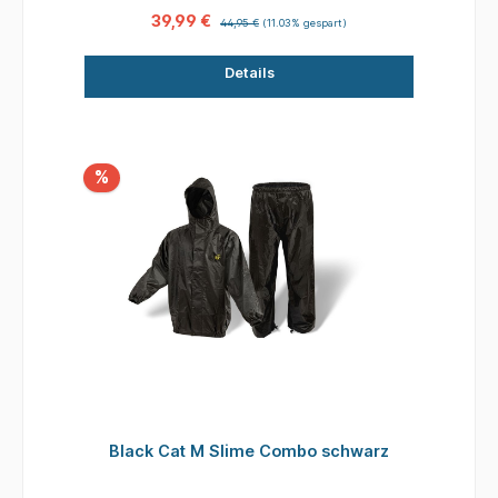
Slime Combo besser geschützt ist.
39,99 €
44,95 €
(11.03% gespart)
Details
%
Black Cat M Slime Combo schwarz