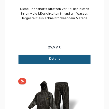
Diese Badeshorts strotzen vor Stil und bieten
Ihnen viele Möglichkeiten im und am Wasser.
Hergestellt aus schnelltrocknendem Material
für einen einfachen und bequemen Wechsel
zwischen Wasser und Ufer Erhältlich in sechs
Größen: Small, Medium, Large, Xlarge, XXlarge
und XXXlarge Hochwertige Verarbeitung
Kordelzug in der Taille
29,99 €
Details
%