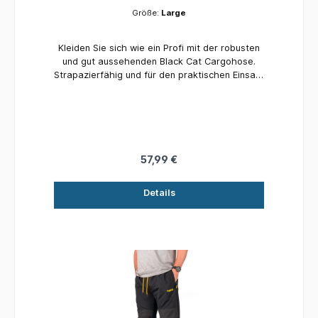
Größe:
Large
Kleiden Sie sich wie ein Profi mit der robusten
und gut aussehenden Black Cat Cargohose.
Strapazierfähig und für den praktischen Einsatz
am Ufer oder auf dem Boot konzipiert
Hochfunktional mit sechs Taschen: zwei
Eingrifftaschen, zwei Gesäßtaschen, zwei
Oberschenkeltaschen Hochwertige Qualität
Erhältlich in sechs Größen: Small, Medium,
Large, Xlarge, XXlarge, XXXlarge
57,99 €
Details