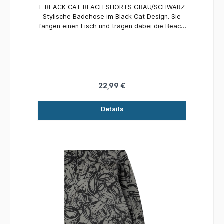
L BLACK CAT BEACH SHORTS GRAU/SCHWARZ
Stylische Badehose im Black Cat Design. Sie
fangen einen Fisch und tragen dabei die Beach
Shorts. Sie trocknet durch Ihre
Polyesterbeschaffenheit sehr schnell. Innnen ist
sie mit einem Netz versehen und ideal geeignet
für lange Ansitze in der warme Jahreszeit.
22,99 €
Details