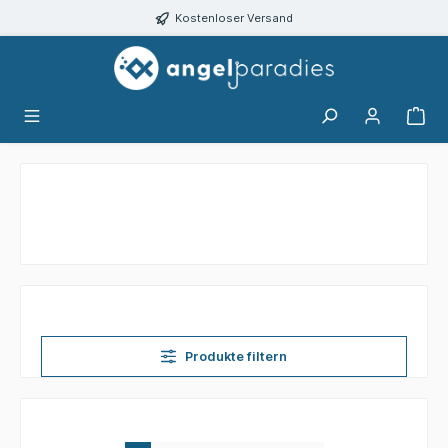
alt springen
Kostenloser Versand
Produkte filtern