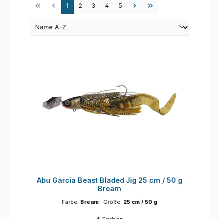
Seite
Seite
Seite
Seite
Seite
1
2
3
4
5
Abu Garcia Beast Bladed Jig 25 cm / 50 g
Bream
Farbe:
Bream
| Größe:
25 cm / 50 g