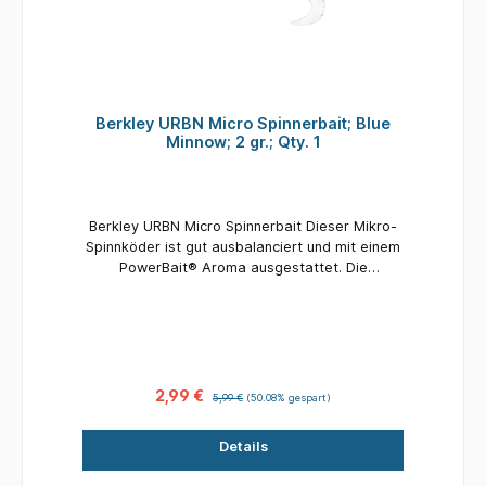
Berkley URBN Micro Spinnerbait; Blue
Minnow; 2 gr.; Qty. 1
Berkley URBN Micro Spinnerbait Dieser Mikro-
Spinnköder ist gut ausbalanciert und mit einem
PowerBait® Aroma ausgestattet. Die
Kombination aus dem Spinnerblatt und der
unwiderstehlichen Schwanzaktion löst Bisse
aus, vor allem bei langsamer Fischerei. Er wird
mit zwei verschiedenen Schwanzfarben
geliefert, aber Sie können
diesen Spinnköderarm auch mit anderen
2,99 €
5,99 €
(50.08% gespart)
Jigköpfen und Gummifischen kombinieren.
Fische halten dank der PowerBait®-Formel 18x
Details
länger fest Der langlebige Spinnköderarm kann
in Kombination mit allen Arten von Jigheads &