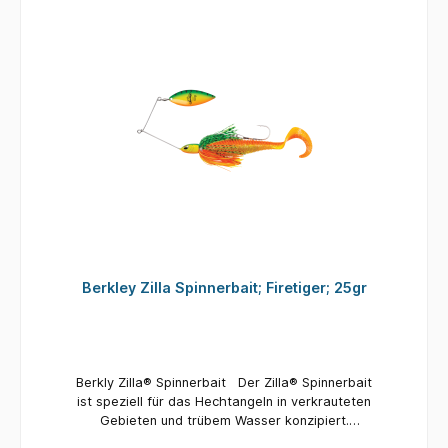
verschiedener Gummiköder Unwiderstehliche
Aktion und Vibrationen, die selbst beim
langsamem fischen fängt Ködergröße: 7g Farbe:
Red / Black Inhalt pro Packung: 2 Gummifische /
1 x Spinnerbait
Berkley Zilla Spinnerbait; Firetiger; 25gr
Berkly Zilla® Spinnerbait Der Zilla® Spinnerbait
ist speziell für das Hechtangeln in verkrauteten
Gebieten und trübem Wasser konzipiert.
Ausgestattet mit einem lauten Spinnerblatt und