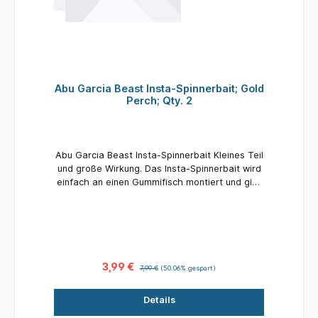
Abu Garcia Beast Insta-Spinnerbait; Gold
Perch; Qty. 2
Abu Garcia Beast Insta-Spinnerbait Kleines Teil
und große Wirkung. Das Insta-Spinnerbait wird
einfach an einen Gummifisch montiert und gibt
sehr starke Druckwellen beim Jiggen ab.
Geeignet für Gummifische ab 15 Zentimeter
Länge! Das Abu Garcia Beast Insta-Spinnerbait
wird einfach in die Öse des Bleikopfs
eingeklippt. Der Karabiner wird nun anstatt in
Öse des Bleikopfs nun in die Öse des Insta-
3,99 €
7,99 €
(50.06% gespart)
Spinnerbaits eingehängt. Entworfen &
entwickelt in Schweden Abu designt Beast
Details
Colorado Spinnerblatt Verwandelt jedes
Softbait mit Jighead augenblicklich in einen