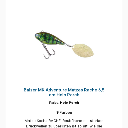
attraktiven großen Spinnerbait Super starkes
„Pike & Musky Proof“ Farbe: Gold Perch Inhalt:
2 Stück
Balzer MK Adventure Matzes Rache 6,5
cm Holo Perch
Farbe:
Holo Perch
9
Farben
Matze Kochs RACHE: Raubfische mit starken
Druckwellen zu überlisten ist so alt, wie die