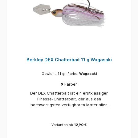
Berkley DEX Chatterbait 11 g Wagasaki
Gewicht:
11 g
| Farbe:
Wagasaki
9
Farben
Der DEX Chatterbait ist ein erstklassiger
Finesse-Chatterbait, der aus den
hochwertigsten verfügbaren Materialien
hergestellt wird. Der High-Density Wolframkopf
verleiht dem Spinnerbait einen extrem niedrigen
Schwerpunkt, wodurch der Köder sehr stabil im
Varianten ab
12,90 €
Wasser liegt. Der DEX Chatterbait hat einen
handgebundenen, flexiblen Rock und einen