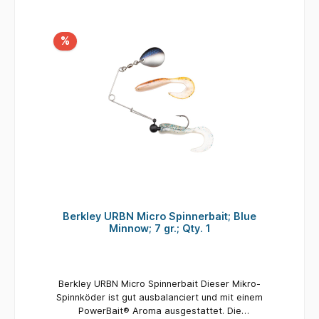
Softbaits verwendet werden Einschließlich 2
verschiedener Gummiköder Unwiderstehliche
Aktion und Vibrationen, die selbst beim
%
langsamem fischen fängt Ködergröße: 2g
Farbe: Blue Minnow Inhalt pro Packung: 2
Gummifische / 1 x Spinnerbait
Berkley URBN Micro Spinnerbait; Blue
Minnow; 7 gr.; Qty. 1
Berkley URBN Micro Spinnerbait Dieser Mikro-
Spinnköder ist gut ausbalanciert und mit einem
PowerBait® Aroma ausgestattet. Die