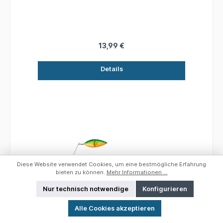
einem großen Rocker wird dieser Köder von
jedem Hecht in der Nähe wahrgenommen.
Erhältlich in 25g und 50g, in einer breiten
Palette bewährter Farben, ist der Zilla®
Spinnerbait für alle europäischen
13,99 €
Hechtangelverhältnisse geeignet. Die 50g-
Version ist mit einem abnehmbaren Stinger-
Details
Haken ausgestattet, der dem Angler eine
verbesserte Bissausbeute bietet, wenn eine
krautfreie Präsentation weniger nötig ist. •
Speziell entwickelt für das Hechtangeln in
verkrauteten und trüben Gewässern •
Ausgestattet mit einem lauten Blatt und
großem Rock • Perfekt zum Werfen und
Schleppangeln • Großartige Farben!
Diese Website verwendet Cookies, um eine bestmögliche Erfahrung
bieten zu können.
Mehr Informationen ...
Nur technisch notwendige
Konfigurieren
Werkzeugleiste anzeigen
Alle Cookies akzeptieren