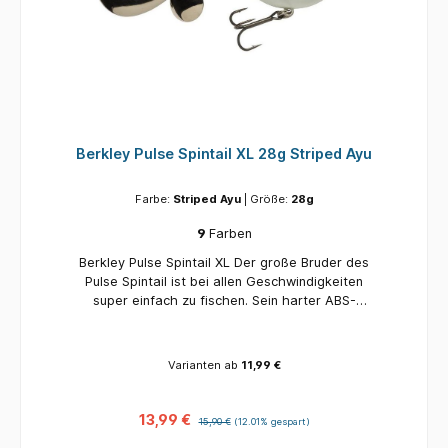
Berkley Pulse Spintail XL 28g Striped Ayu
Farbe:
Striped Ayu
| Größe:
28g
9
Farben
Berkley Pulse Spintail XL Der große Bruder des
Pulse Spintail ist bei allen Geschwindigkeiten
super einfach zu fischen. Sein harter ABS-
Körper sorgt für viel Bewegung im Wasser und
erweist sich in Kombination mit der doppelten
Blattturbulenz als tödlich für alle Raubfische.
Varianten ab
11,99 €
Erhältlich in einer großen Auswahl an Farben,
sowohl für trübes als auch für klares Wasser!
Ausgestattet mit Doppelklingen ABS-Körper
13,99 €
15,90 €
(12.01% gespart)
Tolle Farben Super einfach zu fischen