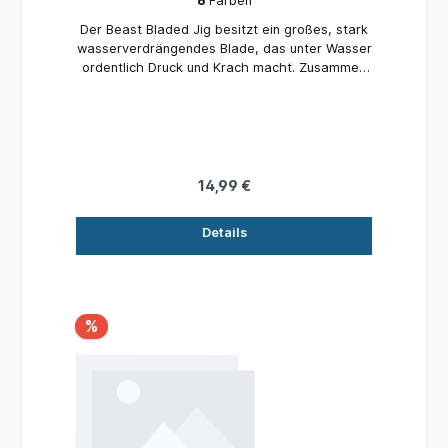
6
Farben
Der Beast Bladed Jig besitzt ein großes, stark
wasserverdrängendes Blade, das unter Wasser
ordentlich Druck und Krach macht. Zusammen
mit der integrierten Rassel sorgt dieser Köder
garantiert für maximale Aufmerksamkeit! Das
Quick-Link-System ermöglicht es dir, den Jig
individuell mit deinem Lieblings-Beast-Softbait
zu kombinieren.
14,99 €
Details
%