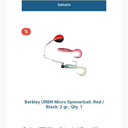
Fische halten dank der PowerBait®-Formel 18x
Details
länger fest Der langlebige Spinnköderarm kann
in Kombination mit allen Arten von Jigheads &
Softbaits verwendet werden Einschließlich 2
verschiedener Gummiköder Unwiderstehliche
Aktion und Vibrationen, die selbst beim
%
langsamem fischen fängt Ködergröße: 7g Farbe:
Golden Roach Inhalt pro Packung: 2
Gummifische / 1 x Spinnerbait
Berkley URBN Micro Spinnerbait; Red /
Black; 2 gr.; Qty. 1