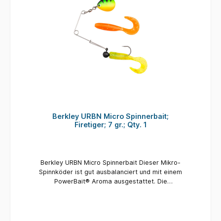
Farbe: Firetiger Inhalt pro Packung: 2
Gummifische / 1 x Spinnerbait
Berkley URBN Micro Spinnerbait;
Firetiger; 7 gr.; Qty. 1
Berkley URBN Micro Spinnerbait Dieser Mikro-
Spinnköder ist gut ausbalanciert und mit einem
PowerBait® Aroma ausgestattet. Die
Kombination aus dem Spinnerblatt und der
unwiderstehlichen Schwanzaktion löst Bisse
aus, vor allem bei langsamer Fischerei. Er wird
mit zwei verschiedenen Schwanzfarben