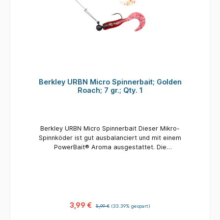
Berkley URBN Micro Spinnerbait; Golden
Roach; 7 gr.; Qty. 1
Berkley URBN Micro Spinnerbait Dieser Mikro-
Spinnköder ist gut ausbalanciert und mit einem
PowerBait® Aroma ausgestattet. Die
Kombination aus dem Spinnerblatt und der
unwiderstehlichen Schwanzaktion löst Bisse
aus, vor allem bei langsamer Fischerei. Er wird
mit zwei verschiedenen Schwanzfarben
geliefert, aber Sie können
diesen Spinnköderarm auch mit anderen
3,99 €
5,99 €
(33.39% gespart)
Jigköpfen und Gummifischen kombinieren.