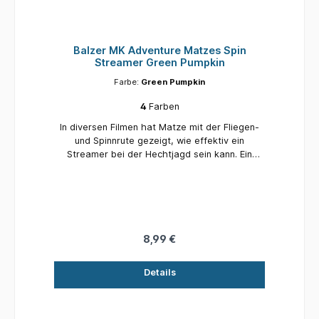
führbar. Fehlbiss auf Wobbler oder Gummi
gehabt? Macht nichts, Matzes Rache fängt ihn
dann doch noch! Größe: 6,5 cm Gewicht: 32 g
Balzer MK Adventure Matzes Spin
Streamer Green Pumpkin
Farbe:
Green Pumpkin
4
Farben
In diversen Filmen hat Matze mit der Fliegen-
und Spinnrute gezeigt, wie effektiv ein
Streamer bei der Hechtjagd sein kann. Ein
Köder, der zu jeder Jahreszeit erfolgreich ist,
gleichgültig ob in Zeitlupe beschleunigt oder mit
eingestreuten, schnellen Spurts. Die Köder
entfalten unter Wasser ein wahres Feuerwerk
der Lichtreflexe. Matze wählte ein Gewicht, mit
dem man die federleichten Köder auch mit der
8,99 €
ganz normalen Spinnrute hervorragend
auswerfen kann. Mit Doppelhakensystem.
Details
Hakengöße 4/0 und 2/0.