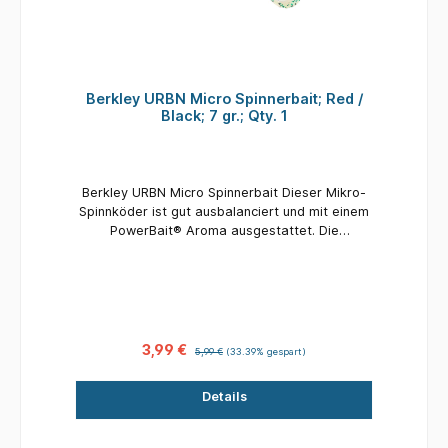
Berkley URBN Micro Spinnerbait; Red /
Black; 7 gr.; Qty. 1
Berkley URBN Micro Spinnerbait Dieser Mikro-
Spinnköder ist gut ausbalanciert und mit einem
PowerBait® Aroma ausgestattet. Die
Kombination aus dem Spinnerblatt und der
unwiderstehlichen Schwanzaktion löst Bisse
aus, vor allem bei langsamer Fischerei. Er wird
mit zwei verschiedenen Schwanzfarben
geliefert, aber Sie können
diesen Spinnköderarm auch mit anderen
3,99 €
5,99 €
(33.39% gespart)
Jigköpfen und Gummifischen kombinieren.
Fische halten dank der PowerBait®-Formel 18x
Details
länger fest Der langlebige Spinnköderarm kann
in Kombination mit allen Arten von Jigheads &
Softbaits verwendet werden Einschließlich 2