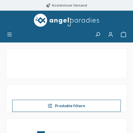
alt springen
Kostenloser Versand
Produkte filtern