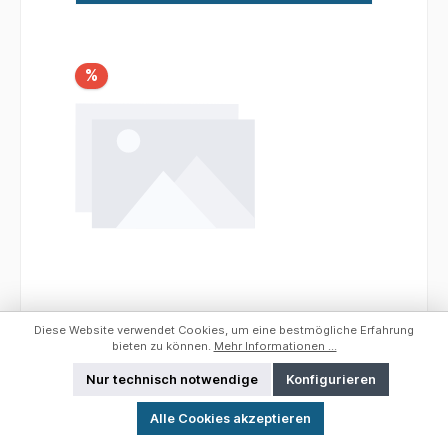
%
Black Cat L Slime Combo schwarz
Diese Website verwendet Cookies, um eine bestmögliche Erfahrung
bieten zu können.
Mehr Informationen ...
Nur technisch notwendige
Konfigurieren
Werkzeugleiste anzeigen
Wasserdichter und schmutzabweisender Anzug
Alle Cookies akzeptieren
für Welsangler. Der Slime Combo kann als