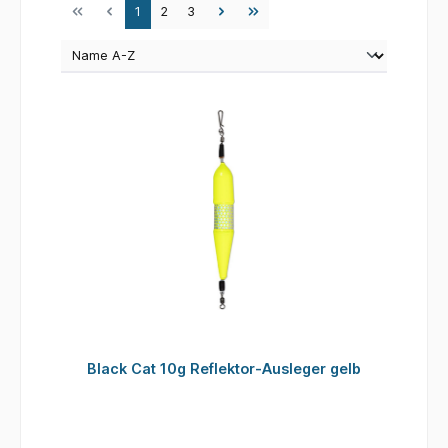
Seite
Seite
Seite
1
2
3
Black Cat 10g Reflektor-Ausleger gelb