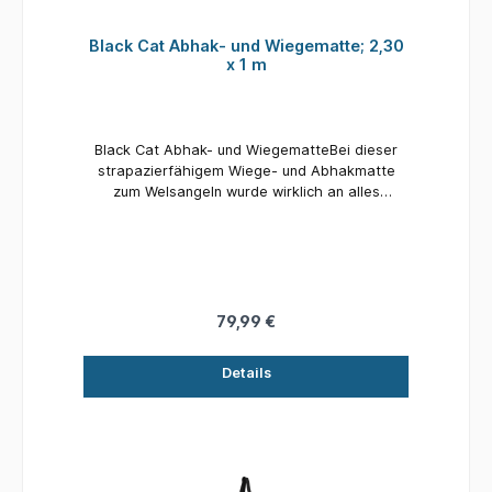
Black Cat Abhak- und Wiegematte; 2,30
x 1 m
Black Cat Abhak- und WiegematteBei dieser
strapazierfähigem Wiege- und Abhakmatte
zum Welsangeln wurde wirklich an alles
gedacht. Sie ist sehr robust und kann
problemlos mit 100kg belastet werden. Maße:
230 x 100 cm
79,99 €
Details