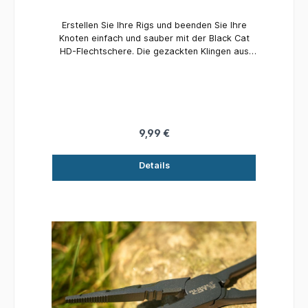
Erstellen Sie Ihre Rigs und beenden Sie Ihre
Knoten einfach und sauber mit der Black Cat
HD-Flechtschere. Die gezackten Klingen aus
titanbeschichtetem Edelstahl schneiden selbst
bei großem Durchmesser mühelos durch
geflochtene und monofile Schnüre. Die Soft-
Touch-Griffe in den Black Cat-Farben sorgen
für Komfort und Stil.
9,99 €
Details