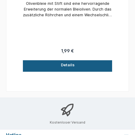
Olivenbleie mit Stift sind eine hervorragende
Erweiterung der normalen Bleioliven. Durch das
zusätzliche Röhrchen und einem Wechselschlitz
in den Bleien kann das Gewicht einfach
ausgetauscht werden, ohne die Montage
auseinander nehmen zu müssen. Das Blei kann
abgezogen werden und durch ein anderes
Gewicht einfach ausgetauscht werden.Inhalt: 4
StückGewicht: 4 gr.
1,99 €
Details
Kostenloser Versand
Hotline