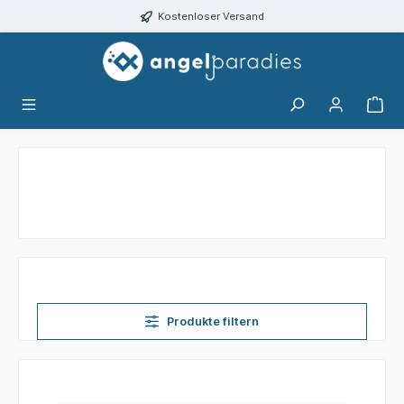
alt springen
Kostenloser Versand
Produkte filtern