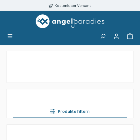
alt springen
Kostenloser Versand
Produkte filtern