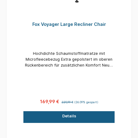
Fox Voyager Large Recliner Chair
Hochdichte Schaumstoffmatratze mit
Microfleecebezug Extra gepolstert im oberen
Rückenbereich für zusätzlichen Komfort Neuer
One Touch-Federbeinverstellmechanismus für
eine einfache Höhenverstellung Fox Voyager
Polyesteraußenmaterial Beinfixierung für
zusätzliche Stabilität Lehne mittels eines
Drehrades verstellbar Hochrobuster
Stahlrahmen Sitzhöhe: 44-56cm x Breite:
169,99 €
229,99 €
(26.09% gespart)
60cm x Lehnenhöhe: 73cm Packmaß: 84cm x
70cm x 20cm Gewicht: 7.5kg
Details