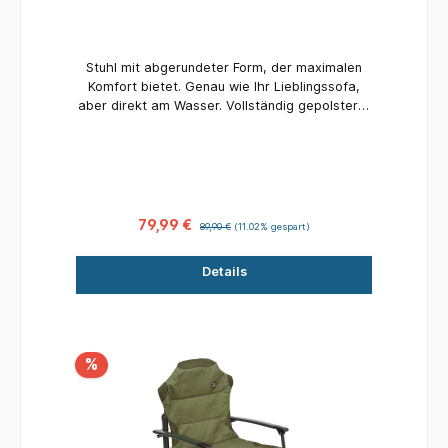
Stuhl mit abgerundeter Form, der maximalen
Komfort bietet. Genau wie Ihr Lieblingssofa,
aber direkt am Wasser. Vollständig gepolsterte
Matratze. Rahmen aus hochwertigem Stahl.
Zusammenklappbare Version für einfachen
Transport und Lagerung. Lieferung mit
Tragetasche. Maximale Traglast: 120 kg.
79,99 €
89,90 €
(11.02% gespart)
Details
%