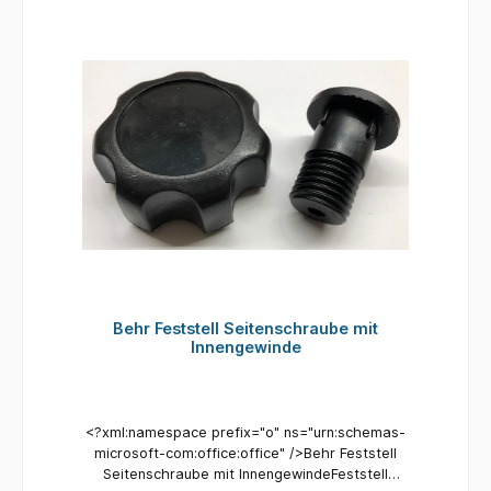
Behr Feststell Seitenschraube mit
Innengewinde
<?xml:namespace prefix="o" ns="urn:schemas-
microsoft-com:office:office" />Behr Feststell
Seitenschraube mit InnengewindeFeststell