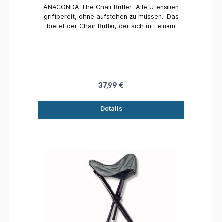
ANACONDA The Chair Butler Alle Utensilien
griffbereit, ohne aufstehen zu müssen. Das
bietet der Chair Butler, der sich mit einem
Klemmmechanismus an nahezu allen Carpchairs
befestigen lässt. Details: Maße in cm (Platte):
40 x 18cm, Gewicht: 0,45kg Lieferung ohne
abgebildete Bierflasche
37,99 €
Details