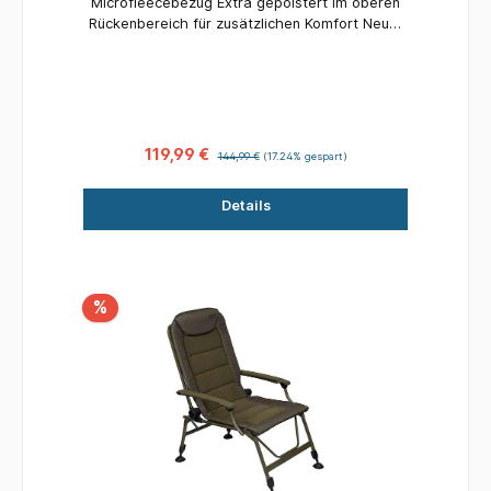
Microfleecebezug Extra gepolstert im oberen
Rückenbereich für zusätzlichen Komfort Neuer
One Touch-Federbeinverstellmechanismus für
eine einfache Höhenverstellung Fox Voyager
Polyesteraußenmaterial Beinfixierung für
zusätzliche Stabilität Lehne mittels eines
Drehrades verstellbar Hochrobuster
Stahlrahmen Compact Size: Sitzhöhe: 36-
119,99 €
144,99 €
(17.24% gespart)
43cm x Breite: 53cm x Lehnenhöhe: 53cm
Packmaß: 64cm x 57cm x 20cm Gewicht: 5.5kg
Details
%