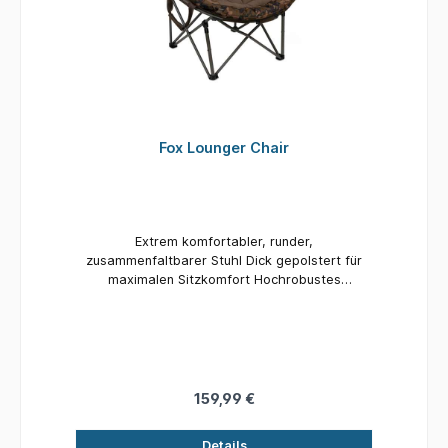
Fox Lounger Chair
Extrem komfortabler, runder,
zusammenfaltbarer Stuhl Dick gepolstert für
maximalen Sitzkomfort Hochrobustes
Polyestermaterial auf der Rück- und der
Außenseite Sitzfläche und Kopfbereich mit
superkomfortablem Microfleece ausgestattet
Mit Seitentasche Zwei Tragegriffe Wird in einer
Tragetasche geliefert Sitzhöhe– 40cm Breite –
85cm Sitzflächentiefe - 52cm Lehnenhöhe –
159,99 €
58cm Packmaß – 42.5cm x 32cm x 98cm
Gewicht – 7kg
Details