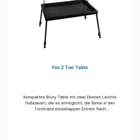
Kopfkissen sowie der verstellbare Kopfbereich
ermöglichen zusätzlichen Komfort und eine
individuelle Liegeposition. Große Kunststoff-
Schlammfüße verhindern das Einsinken auf
weichem Untergrund, während sichere Gummi-
Beinverriegelungen für einen festen Stand
sorgen. Die praktische Seitentasche mit
Trennfach bietet ausreichend Platz für
Smartphone, Schlüssel, Taschenlampe oder
weiteres Zubehör. Für eine lange Lebensdauer
sind Schrauben und Verbindungselemente aus
Fox 2 Tier Table
Edelstahl gefertigt. Nach dem Einsatz lässt sich
die Liege dank des integrierten
Klettverschlusses schnell und platzsparend
zusammenklappen und transportieren.
Highlights: Kompakte und platzsparende
Kompaktes Bivvy Table mit zwei Ebenen Leichte
Karpfenliege Stabile 6-Bein-Konstruktion mit
Gußbauart, die es ermöglicht, die Beine in den
Verstrebungen Gepolsterte Matratze aus 600D
Tischrand einzuklappen Extrem flach
Oxford-Gewebe Weiche Spraycotton-Füllung
zusammenfaltbar – Gesamthöhe dann nur noch
für hohen Liegekomfort Integriertes,
2.6cm Schnellverschlussbeine mit
gepolstertes Kopfkissen Verstellbarer
Federmechanismus Maße 38cm x 57cm, Untere
Kopfwinkel für individuelle Positionen Große
Ebene 13cm x 49cm Höhe 32cm – 50cm
Schlammfüße gegen Einsinken auf weichem
Gewicht – 1.8kg