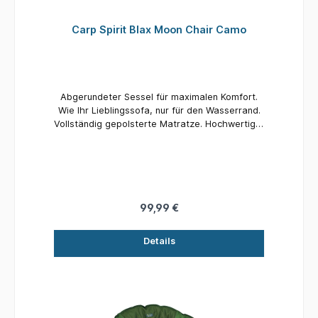
Carp Spirit Blax Moon Chair Camo
Abgerundeter Sessel für maximalen Komfort.
Wie Ihr Lieblingssofa, nur für den Wasserrand.
Vollständig gepolsterte Matratze. Hochwertiger
Stahlrahmen. Faltbare Ausführung für einfachen
Transport und Lagerung. Inklusive Tragetasche.
Maximale Tragkraft: 120 kg.
99,99 €
Details