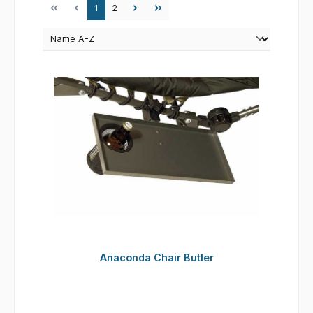
Seite
Seite
1
2
Anaconda Chair Butler