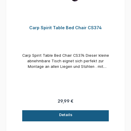
Carp Spirit Table Bed Chair CS374
Carp Spirit Table Bed Chair CS374 Dieser kleine
abnehmbare Tisch eignet sich perfekt zur
Montage an allen Liegen und Stühlen . mit
einem Gestängedurchmesser von 22-23 mm
und bietet Ihnen die Möglichkeit einer kleinen
Ablage inklusive einem Getränkehalter
Abmessungen: 40x18 cm.
29,99 €
Details