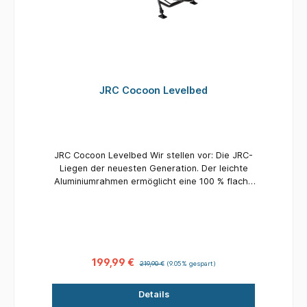
JRC Cocoon Levelbed
JRC Cocoon Levelbed Wir stellen vor: Die JRC-
Liegen der neuesten Generation. Der leichte
Aluminiumrahmen ermöglicht eine 100 % flache
Schlafposition, daher auch der
Name „Levelbed“. Die luxuriöse, stark
gepolsterte Matratze bietet ultimativen
Komfort. Erhältlich als Standard- und XL-
Ausführung. Erhältlich in einer
Standard-, Kompakt- und einer XL-Version.
199,99 €
219,90 €
(9.05% gespart)
Gewicht: 9,3 Kg.
Details