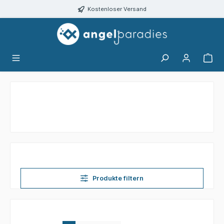
alt springen
Kostenloser Versand
Produkte filtern