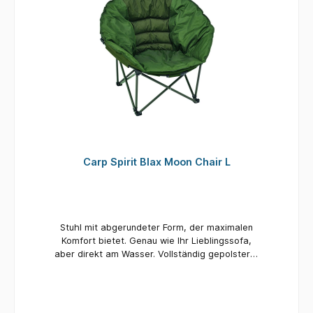
Carp Spirit Blax Moon Chair L
Stuhl mit abgerundeter Form, der maximalen
Komfort bietet. Genau wie Ihr Lieblingssofa,
aber direkt am Wasser. Vollständig gepolsterte
Matratze. Rahmen aus hochwertigem Stahl.
Zusammenklappbare Version für einfachen
Transport und Lagerung. Lieferung mit
Tragetasche. Maximale Traglast: 120 kg.