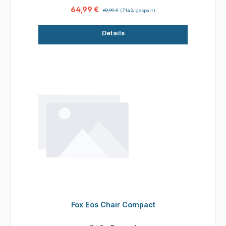
Boden Sichere Beinverriegelungen mit
64,99 €
Gummiauflagen Praktische Seitentasche mit
69,99 €
(7.14% gespart)
Trennfach Robuste Edelstahl-Schrauben und -
Stifte Klettverschluss zur Transportsicherung
Details
Technische Daten: Maße: 199 x 65 x 31 cm
Beinlänge: 27 cm (fest) Rahmen: 22 mm
Stahlrohr, matt schwarz Bezug: 600D Oxford-
Gewebe Polsterung: Spraycotton-Füllung
Fox Eos Chair Compact