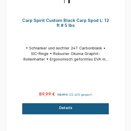
Carp Spirit Custom Black Carp Spod L: 12
ft # 5 lbs
• Schlanker und leichter 24T Carbonblank •
SIC-Ringe • Robuster Okuma Graphit-
Rollenhalter • Ergonomisch geformtes EVA mit
langlebigem Schrumpfschlauchgriff • Lieferung
in einer hochwertigen Rutentasche
89,99 €
115,99 €
(22.42% gespart)
Details