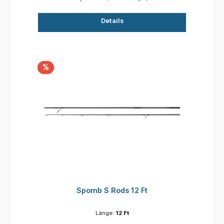
Minima-Beringung für hohe Wurfweiten
Keramikeinlage im Spitzenring reduziert die
Details
Reibung Dezent graue Beschriftung Geteiltes
Griffteil 50mm Startring verjüngend auf einen
16mm Spitzenring – bekannt als die beste
Beringung für weite Würfe Erhältlich als 12ft-
und 13ft-Modelle
%
Spomb S Rods 12 Ft
Länge:
12 Ft