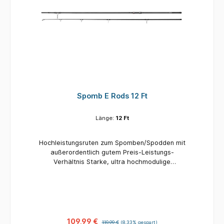
Spomb E Rods 12 Ft
Länge:
12 Ft
Hochleistungsruten zum Spomben/Spodden mit
außerordentlich gutem Preis-Leistungs-
Verhältnis Starke, ultra hochmodulige
Kohlefaser zum wiederholten Auswerfen von
Spombs auf große Distanzen Steifes Handteil
für eine maximale Kraftübertragung und
Wurfgenauigkeit Arbeitet wie eine Rute aus
einer viel höheren Preisklasse 18mm DPS
Rollenhalter passend für alle Weitwurfrollen
109,99 €
119,99 €
(8.33% gespart)