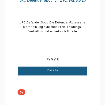
JRC Defender Spod; L: 12 Ft.; Wg: 5,5 Lb
JRC Defender Spod Die Defender-Rutenserie
bietet ein unglaubliches Preis-Leistungs-
Verhältnis und eignet sich für alle
Karpfenangler, die eine Kombination aus einem
guten Preis-Leistungs-Verhältnis und solider
JRC-Qualität suchen. Details: Länge: 12 Ft.
Wurfgewicht: 5,5 Lb Teile: 2 Ringe: 6
Transportlänge: 186 cm
79,99 €
Details
%