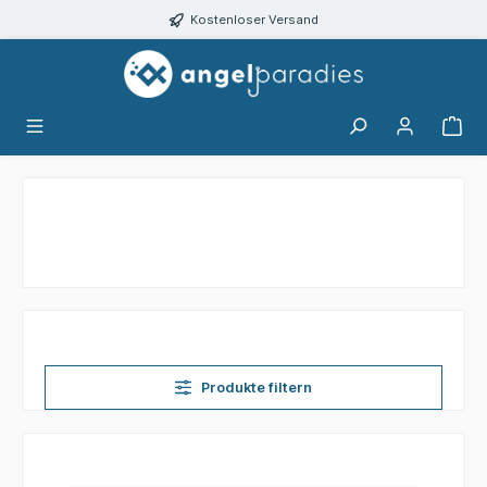
alt springen
Kostenloser Versand
Produkte filtern