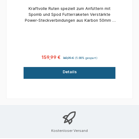
Kraftvolle Ruten speziell zum Anfüttern mit
Spomb und Spod Futterraketen Verstärkte
Power-Steckverbindungen aus Karbon 50mm –
16mm American Tackle Ti-Forged Air Beringung,
Spitzenring mit Keramikeinlage Reduziert die
Gefahr von Schnurverwicklungen und -abrissen
Griffe mit japanischem Schrumpfschlauch
überzogen Rauchgrauer DPS-Rollenhalter in
18mm Erhältlich in 12ft und 13ft Länge
159,99 €
169,99 €
(5.88% gespart)
Details
Kostenloser Versand