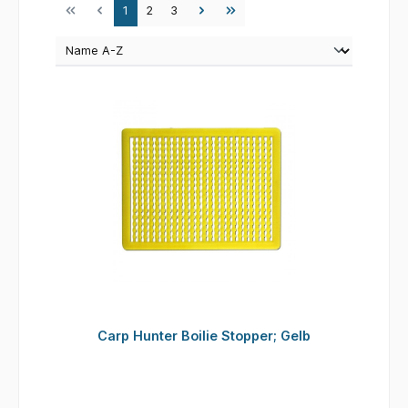
Seite
Seite
Seite
1
2
3
Carp Hunter Boilie Stopper; Gelb