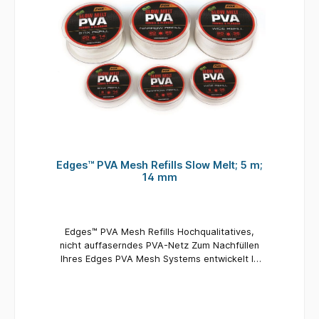
Edges™ PVA Mesh Refills Slow Melt; 5 m;
14 mm
Edges™ PVA Mesh Refills Hochqualitatives,
nicht auffaserndes PVA-Netz Zum Nachfüllen
Ihres Edges PVA Mesh Systems entwickelt In
drei Größen erhältlich - Stix 14mm, Schmal
25mm und Breit 35mm Erhältlich als Fast Melt
Version für den Winter oder flaches Wasser
Slow Melt Version ist ebenso für den Sommer