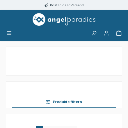
alt springen
Kostenloser Versand
Produkte filtern