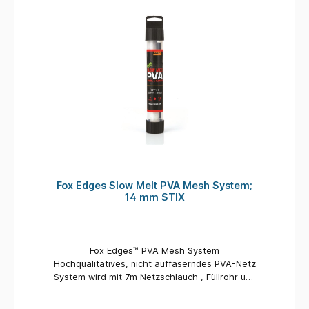
Fox Edges Slow Melt PVA Mesh System;
14 mm STIX
Fox Edges™ PVA Mesh System
Hochqualitatives, nicht auffaserndes PVA-Netz
System wird mit 7m Netzschlauch , Füllrohr und
abgerundetem Stopfer geliefert In drei Größen
erhältlich - Stix 14mm, Schmal 25mm und Breit