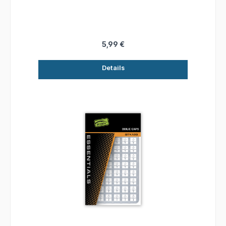
den Einsatz mit den meisten modernen Rigs • In
2 Längen erhältlich - Short in 9mm und Long in
11mm
5,99 €
Details