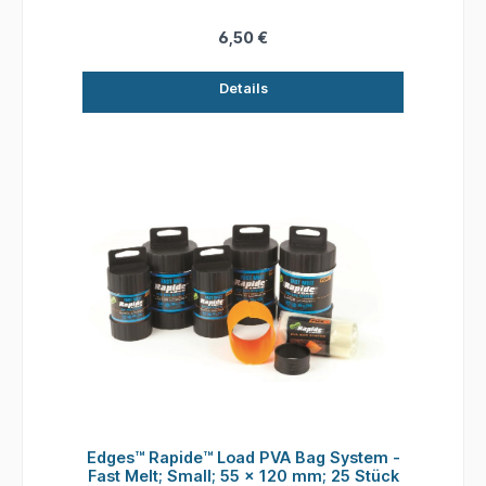
oder tiefes Wasser erhältlich Länge: 5 m.
Durchmesser: 14 mm
6,50 €
Details
Edges™ Rapide™ Load PVA Bag System -
Fast Melt; Small; 55 x 120 mm; 25 Stück