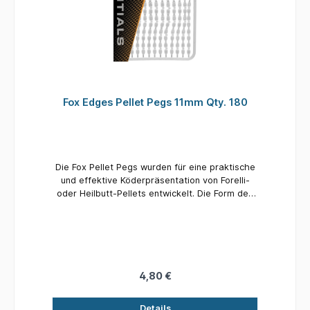
Fox Edges Pellet Pegs 11mm Qty. 180
Die Fox Pellet Pegs wurden für eine praktische
und effektive Köderpräsentation von Forelli-
oder Heilbutt-Pellets entwickelt. Die Form des
Pellet Pegs wurde so gewählt, um einen
sicheren Halt auch eines bereits im Wasser
aufgeweichten Pellets zu gewährleisten. Das
Haar zieht sich beim Wurf und während des
Fischens nicht mehr durch den Köder. Es
verhindert auch die Attacken kleinerer Fische
4,80 €
auf den Pellet und stoppt das Herausrutschen
des Stoppers aus der Haarschlaufe. Der Pellet
Details