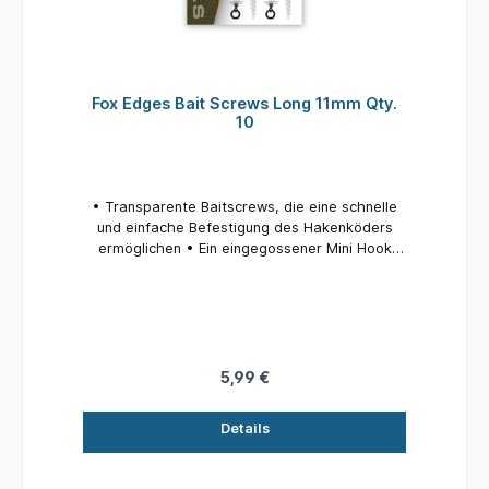
Fox Edges Bait Screws Long 11mm Qty.
10
• Transparente Baitscrews, die eine schnelle
und einfache Befestigung des Hakenköders
ermöglichen • Ein eingegossener Mini Hook
Ring Swivel macht die Köderschraube ideal für
den Einsatz mit den meisten modernen Rigs • In
2 Längen erhältlich - Short in 9mm und Long in
11mm
5,99 €
Details