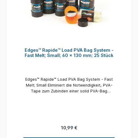
Edges™ Rapide™ Load PVA Bag System -
Fast Melt; Small; 60 x 130 mm; 25 Stück
Edges™ Rapide™ Load PVA Bag System - Fast
Melt; Small Eliminiert die Notwendigkeit, PVA-
Tape zum Zubinden einer solid PVA-Bag
einzusetzen Macht das Anfertigen einer festen
PVA-Tüte einfacher als je zuvor Basiert auf
dem einzigartigen Werkzeug, um die PVA Bag
zu befüllen und zuzubinden Das kleine
Werkzeug ist mit zwei unterschiedlich großen
PVA-Bags einsetzbar – 60mm x 130mm
10,99 €
Inklusive der orangenen Füllhilfe, dem
schwarzen Verschlussring und 25 Fast Melt PVA