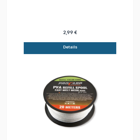
Größe anliegen und das Haar sicher an Ort und
Stelle halten. • In einer großen Farbpalette
erhältlich, die perfekt zu Hi-Viz- und
naturfarbenen Boilies passt.
2,99 €
Details