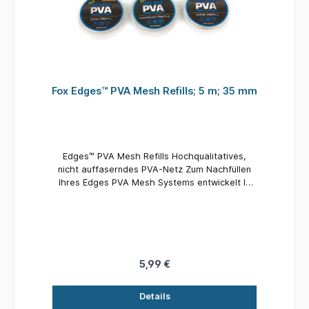
Fox Edges™ PVA Mesh Refills; 5 m; 35 mm
Edges™ PVA Mesh Refills Hochqualitatives,
nicht auffaserndes PVA-Netz Zum Nachfüllen
Ihres Edges PVA Mesh Systems entwickelt In
drei Größen erhältlich - Stix 14mm, Schmal
25mm und Breit 35mm Erhältlich als Fast Melt
Version für den Winter oder flaches Wasser
Slow Melt Version ist ebenso für den Sommer
oder tiefes Wasser erhältlich Länge: 5 m.
Durchmesser: 35 mm
5,99 €
Details