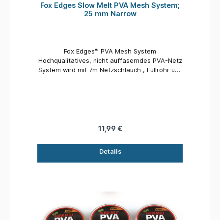
Fox Edges Slow Melt PVA Mesh System;
25 mm Narrow
Fox Edges™ PVA Mesh System
Hochqualitatives, nicht auffaserndes PVA-Netz
System wird mit 7m Netzschlauch , Füllrohr und
abgerundetem Stopfer geliefert In drei Größen
erhältlich - Stix 14mm, Schmal 25mm und Breit
35mm Erhältlich als Fast Melt Version für den
Winter oder flaches Wasser Slow Melt Version
ist ebenso für den Sommer oder tiefes Wasser
erhältlich Wird in einem praktischen
11,99 €
Kunststoffrohr geliefert, um alles trocken und
ordentlich zu lagernDurchmesser: 25 mmLänge:
Details
7 Meter