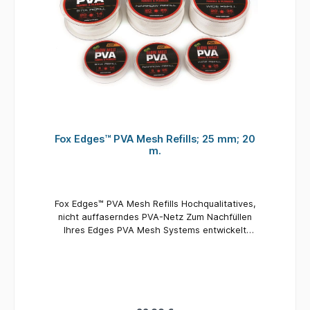
Fox Edges™ PVA Mesh Refills; 25 mm; 20
m.
Fox Edges™ PVA Mesh Refills Hochqualitatives,
nicht auffaserndes PVA-Netz Zum Nachfüllen
Ihres Edges PVA Mesh Systems entwickelt
Erhältlich als Fast Melt Version für den Winter
oder flaches Wasser Slow Melt Version ist
ebenso für den Sommer oder tiefes Wasser
erhältlich Länge: 20 Meter Durchmesser: 25
mm