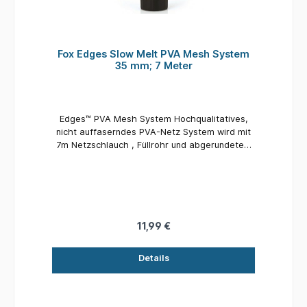
(180 Pegs), 13 mm (134 Pegs) und 21 mm (50
Pegs)
Fox Edges Slow Melt PVA Mesh System
35 mm; 7 Meter
Edges™ PVA Mesh System Hochqualitatives,
nicht auffaserndes PVA-Netz System wird mit
7m Netzschlauch , Füllrohr und abgerundetem
Stopfer geliefert In drei Größen erhältlich - Stix
14mm, Schmal 25mm und Breit 35mm Erhältlich
als Fast Melt Version für den Winter oder
flaches Wasser Slow Melt Version ist ebenso
für den Sommer oder tiefes Wasser erhältlich
Wird in einem praktischen Kunststoffrohr
11,99 €
geliefert, um alles trocken und ordentlich zu
lagern
Details