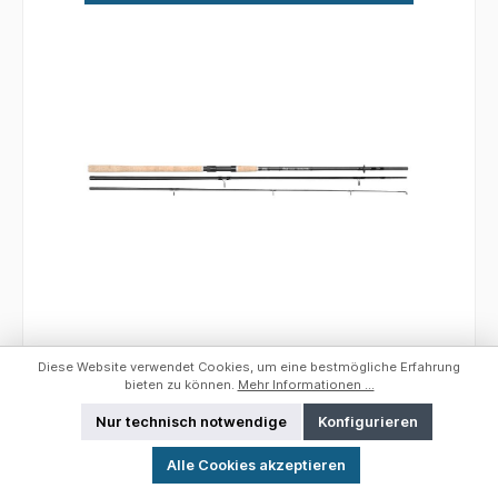
das richtige für dich! Details: Länge: 3,60 m
Wurfgewicht: 80 - 160 gr. Teile: 3 Ringe: 8
Gewicht: 268 gr. Transportlänge: 125 cm
Spro 3 Kraft All-Round; L: 3,60 m; Wg: 35
Diese Website verwendet Cookies, um eine bestmögliche Erfahrung
- 70 gr.
bieten zu können.
Mehr Informationen ...
Nur technisch notwendige
Konfigurieren
Werkzeugleiste anzeigen
Spro 3 Kraft All-Round 3 Kraft = 3 Power! Diese
Alle Cookies akzeptieren
dreiteiligen Allround Ruten wurden für das