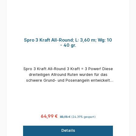
Spro 3 Kraft All-Round; L: 3,60 m; Wg: 10
- 40 gr.
Spro 3 Kraft All-Round 3 Kraft = 3 Power! Diese
dreiteiligen Allround Ruten wurden für das
schwere Grund- und Posenangeln entwickelt
und bieten eine kurze Transportlänge. Die
dünnen Blanks bieten im Rückgrat genügend
Power, um selbst größere Fische sicher zu
landen. Die großen Rutenringe (30mm Startring
/ 8mm Spitzenring) sind ideal gewählt, um
selbst im tiefen Winter ohne Probleme fischen
64,99 €
85,95 €
(24.39% gespart)
zu können. Im Winter mit Köderfisch auf große
Hechte, oder im Sommer mit Mais auf Schleie,
Details
wir sind uns sicher - die 3Kraft Rute ist genau