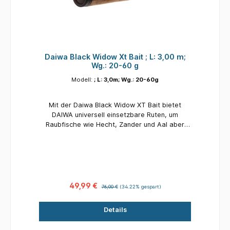
Transportlänge 141 cm Transportlänge 141 cm
Transportlänge 154 cm Gewicht 135 g Gewicht
169 g Gewicht 152 g Gewicht 204 g Gewicht
176 g Gewicht 192 g
Daiwa Black Widow Xt Bait ; L: 3,00 m;
Wg.: 20-60 g
Modell:
; L: 3,0m; Wg.: 20-60g
Mit der Daiwa Black Widow XT Bait bietet
DAIWA universell einsetzbare Ruten, um
Raubfische wie Hecht, Zander und Aal aber
auch Friedfische wie Schleie, Brasse oder
Karpfen mit natürlichen Ködern zu befischen.
Der semi-parabolische HMC+ Kohlefaserblank
dieser Rutenserie lädt sich hervorragend auf
und ermöglicht weite Würfe, ohne empfindliche
Hakenköder im Wurf zu beschädigen oder gar
49,99 €
76,00 €
(34.22% gespart)
zu verlieren. Die Modelle mit 20-60g
Wurfgewicht eignen sich perfekt, um
Details
instehenden oder langsam fließenden
Gewässern mit kleinen Köderfischen auf Zander