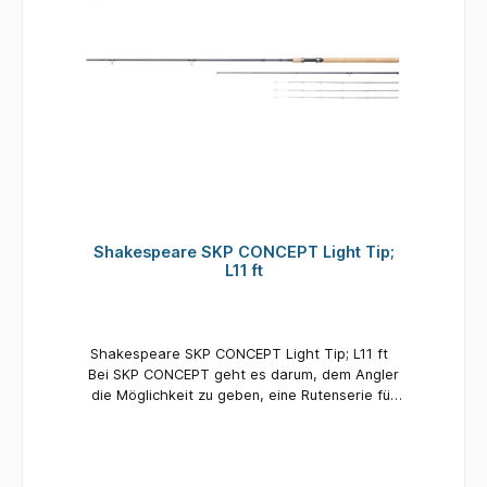
Shakespeare SKP CONCEPT Light Tip;
L11 ft
Shakespeare SKP CONCEPT Light Tip; L11 ft
Bei SKP CONCEPT geht es darum, dem Angler
die Möglichkeit zu geben, eine Rutenserie für
fast jedes Angelszenario (ohne Raubfisch) zu
verwenden. Die Palette reicht von 10ft Light Tip
Ruten für den Fang von scheuen Rotaugen, bis
hin zu 12ft 2.25lb Barbel Ruten für das fischen