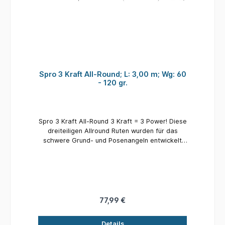
Spro 3 Kraft All-Round; L: 3,00 m; Wg: 60
- 120 gr.
Spro 3 Kraft All-Round 3 Kraft = 3 Power! Diese
dreiteiligen Allround Ruten wurden für das
schwere Grund- und Posenangeln entwickelt
und bieten eine kurze Transportlänge. Die
dünnen Blanks bieten im Rückgrat genügend
Power, um selbst größere Fische sicher zu
landen. Die großen Rutenringe (30mm Startring
/ 8mm Spitzenring) sind ideal gewählt, um
selbst im tiefen Winter ohne Probleme fischen
77,99 €
zu können. Im Winter mit Köderfisch auf große
Hechte, oder im Sommer mit Mais auf Schleie,
Details