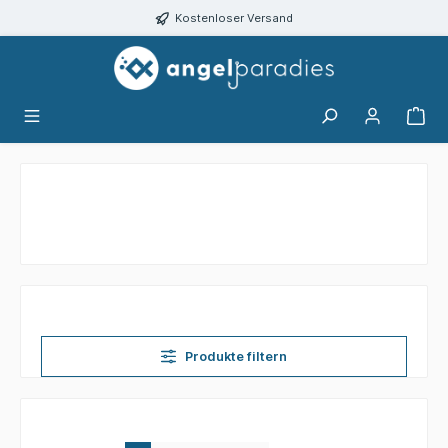
alt springen
Kostenloser Versand
Produkte filtern