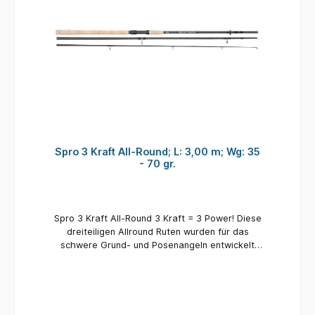
Spro 3 Kraft All-Round; L: 3,00 m; Wg: 35
- 70 gr.
Spro 3 Kraft All-Round 3 Kraft = 3 Power! Diese
dreiteiligen Allround Ruten wurden für das
schwere Grund- und Posenangeln entwickelt
und bieten eine kurze Transportlänge. Die
dünnen Blanks bieten im Rückgrat genügend
Power, um selbst größere Fische sicher zu
landen. Die großen Rutenringe (30mm Startring
/ 8mm Spitzenring) sind ideal gewählt, um