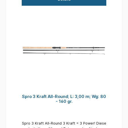
wir sind uns sicher - die 3Kraft Rute ist genau
das richtige für dich! Details: Länge: 3,00 m
Wurfgewicht: 60 - 120 gr. Teile: 3 Ringe: 7
Gewicht: 235 gr. Transportlänge: 105 cm
Spro 3 Kraft All-Round; L: 3,00 m; Wg: 80
- 160 gr.
Spro 3 Kraft All-Round 3 Kraft = 3 Power! Diese