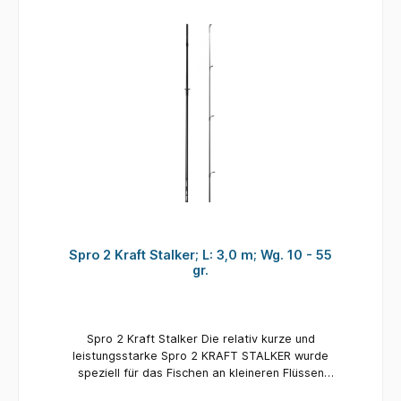
mit Fischchen auf Zander & Co. – mit dieser
Rute sind Sie auf der sicheren Seite. Details:
Länge: 2,70 m Teile: 2 Wurfgewicht: 5 - 35 gr.
Spro 2 Kraft Stalker; L: 3,0 m; Wg. 10 - 55
gr.
Spro 2 Kraft Stalker Die relativ kurze und
leistungsstarke Spro 2 KRAFT STALKER wurde
speziell für das Fischen an kleineren Flüssen
und Seen entwickelt. Diese Rute ist eine ideale