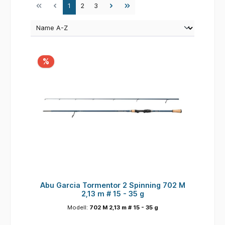
Seite
Seite
Seite
1
2
3
%
Abu Garcia Tormentor 2 Spinning 702 M
2,13 m # 15 - 35 g
Modell:
702 M 2,13 m # 15 - 35 g