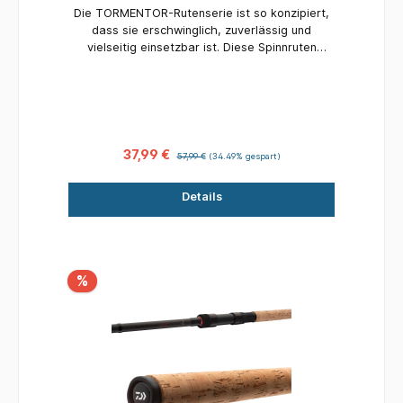
Die TORMENTOR-Rutenserie ist so konzipiert,
dass sie erschwinglich, zuverlässig und
vielseitig einsetzbar ist. Diese Spinnruten
können in vielen verschiedenen Situationen für
alle Arten von Ködern und Techniken verwendet
werden, aber sie funktionieren am besten mit
der Standard-Spinntechnik. Die Ruten sind mit
einem edlen dunkelroten Blank und Korkgriffen
ausgestattet. -Starker und leichter 24T
37,99 €
57,99 €
(34.49% gespart)
Carbon-Rutenblank -Schlankes Design mit
mäßig-schneller Aktion -LTS SIC Ringe aus
Details
rostfreiem Stahl -Griff aus Kork -
Ergonomisches und leichtes Design des
Rollensitzes -Inklusive Hakenhalterung Modell
702 M Modell 802 H Modell 802 M Modell 902 H
Modell 902 MH Modell 1002 MH Länge 2,13 m
%
Länge 2,44 m Länge 2,44 m Länge 2,74 m
Länge 2,74 m Länge 3,04 m Wurfgewicht 15 -
35 g Wurfgewicht 20 - 60 g Wurfgewicht 7 - 28
g Wurfgewicht 20 - 60 g Wurfgewicht 10 - 45 g
Wurfgewicht 10 - 40 g Teile 2 Teile 2 Teile 2
Teile 2 Teile 2 Teile 2 Transportlänge 110 cm
Transportlänge 126 cm Transportlänge 126 cm