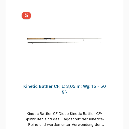
anzusitzen oder einer großen Knicklichtpose
Aalen frische Tauwürmer zu präsentieren. Mit
30-90g Wurfgewicht können Naturköder über
%
große Distanzen befördert und Gewichte
genutzt werden, die auch bei stärkerer
Strömung gut am Grund liegen bleiben. Mit den
Ruten bis 125g Wurfgewicht ist der Drill eines
Hechts jenseits der 1m Marke oder einem
Karpfen über 15kg auch auf große Distanz kein
Problem. Ausgestattet mit Titanium-Oxyd
Ringen und angenehmen Griffstück aus Kork,
wirken die Black Widow XT Bait Ruten sehr
wertig. MERKMALE DAIWA BLACK WIDOW XT
BAIT ALLROUNDRUTE: HMC+® Kohlefaserblank
Hochwertiger Korkgriff DPS-Rollenhalter
Titanium-Oxyd Doppelstegringe Länge 3,0 m
Kinetic Battler CF; L: 3,05 m; Wg: 15 - 50
3,0 m 3,0 m 3,30 m 3,30 m 3,30 m 3,60 m 3,60
gr.
m 3,60 m Wurfgewicht 20 - 60 g 30 - 90 g 50 -
125 g 20 - 60 g 30 - 90 g 50 - 125 g 20 - 60 g
30 - 90 g 50 - 125 g Teile 2 2 2 3 3 3 3 3 3
Ringe 7 7 7 8 8 8 8 8 8 Gewicht 270 g 275 g
Kinetic Battler CF Diese Kinetic Battler CF-
285 g 320 g 325 g 330 g 350 g 355 g 360 g
Spinnruten sind das Flaggschiff der Kinetics-
Transportlänge 156 cm 156 cm 156 cm 117 cm
Reihe und werden unter Verwendung der
117 cm 117 cm 127 cm 127 cm 127 cm