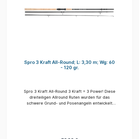
Spro 3 Kraft All-Round; L: 3,30 m; Wg: 60
- 120 gr.
Spro 3 Kraft All-Round 3 Kraft = 3 Power! Diese
dreiteiligen Allround Ruten wurden für das
schwere Grund- und Posenangeln entwickelt
und bieten eine kurze Transportlänge. Die
dünnen Blanks bieten im Rückgrat genügend
Power, um selbst größere Fische sicher zu
landen. Die großen Rutenringe (30mm Startring
/ 8mm Spitzenring) sind ideal gewählt, um
selbst im tiefen Winter ohne Probleme fischen