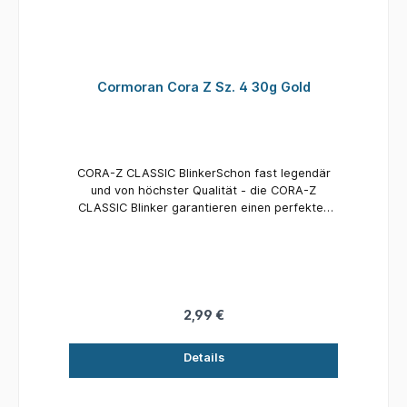
Cormoran Cora Z Sz. 4 30g Gold
CORA-Z CLASSIC BlinkerSchon fast legendär
und von höchster Qualität - die CORA-Z
CLASSIC Blinker garantieren einen perfekten
Lauf und verführen jeden Raubfisch zum Biss!
2,99 €
Details