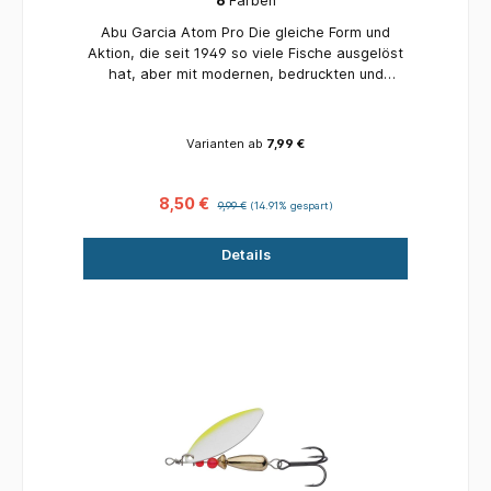
6
Farben
Abu Garcia Atom Pro Die gleiche Form und
Aktion, die seit 1949 so viele Fische ausgelöst
hat, aber mit modernen, bedruckten und
holografischen Farben! Unser neues Atom Pro-
Sortiment besteht aus lebensechten
Farbmustern, die kein Fisch von einem echten
Varianten ab
7,99 €
Fisch unterscheiden kann, kombiniert mit seiner
fantastischen Aktion ist es ein garantierter
Fischfänger! Klassische Form und Aktion
8,50 €
9,99 €
(14.91% gespart)
Moderne Farbdesigns Lebensechte Imitationen
der Lieblingsköderfische Perfekt zum Werfen
Details
und Schleppen