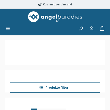
alt springen
Kostenloser Versand
Produkte filtern