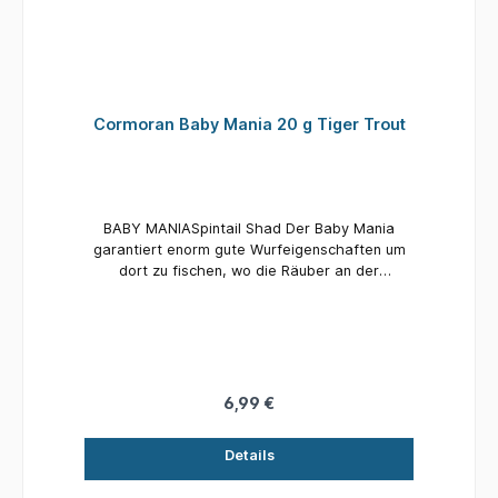
Cormoran Baby Mania 20 g Tiger Trout
BABY MANIASpintail Shad Der Baby Mania
garantiert enorm gute Wurfeigenschaften um
dort zu fischen, wo die Räuber an der
Oberfläche jagen. Das Spinnerblatt erzeugt
hohe Druckwellen. Details:Farbe: Tiger
TroutLänge: 4,5 cmGewicht: 20 gInhalt: 1 Stück
6,99 €
Details