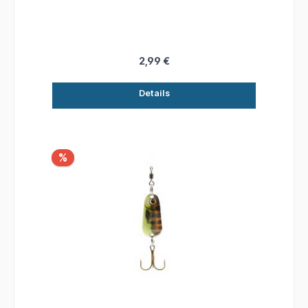
2,99 €
Details
%