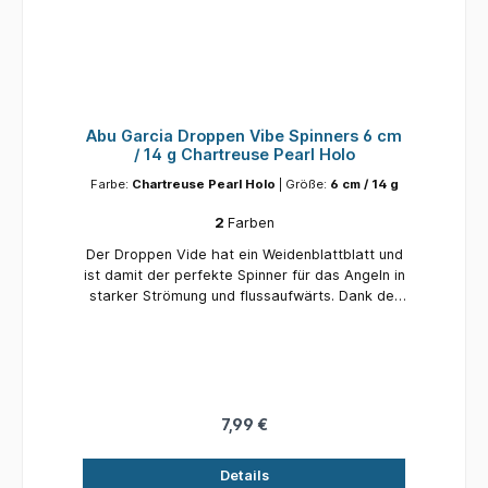
Abu Garcia Droppen Vibe Spinners 6 cm
/ 14 g Chartreuse Pearl Holo
Farbe:
Chartreuse Pearl Holo
| Größe:
6 cm / 14 g
2
Farben
Der Droppen Vide hat ein Weidenblattblatt und
ist damit der perfekte Spinner für das Angeln in
starker Strömung und flussaufwärts. Dank der
straffen Spinnbewegung bietet dieser Spinner
nur sehr geringen Widerstand im Wasser.
Erhältlich in vielen klassischen und modernen
Farben, perfekt für klare Bäche und trübe
Flüsse. Perfekt zum Fischen flussaufwärts oder
bei starker Strömung Geringer Widerstand beim
7,99 €
Einholen In vielen Farben erhältlich Hochwertige
Fusion19-Haken. 5,5 cm / 7 g / # 6 / 0,5 - 2,5 m
Details
5,5 cm / 10 g / # 4 / 0,5 - 2,5 m 6 cm / 14 g / #