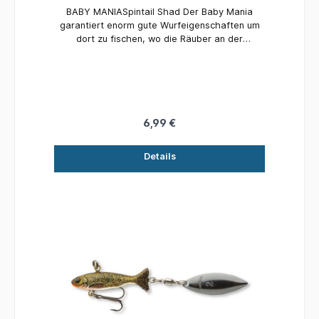
BABY MANIASpintail Shad Der Baby Mania
garantiert enorm gute Wurfeigenschaften um
dort zu fischen, wo die Räuber an der
Oberfläche jagen. Das Spinnerblatt erzeugt
hohe Druckwellen. Details: Farbe: MinnowLänge:
4,5 cmGewicht: 20 gInhalt: 1 Stück
6,99 €
Details