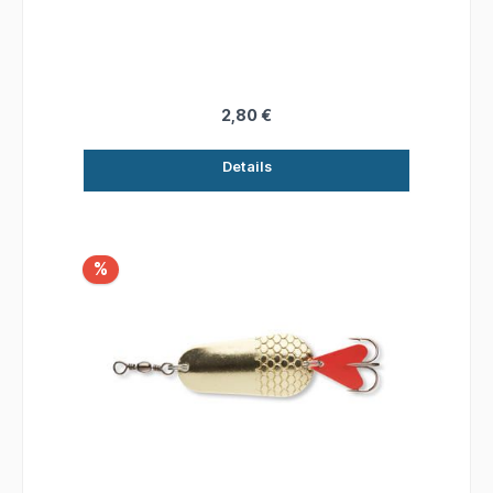
Lauf und verführen jeden Raubfisch zum Biss!
2,80 €
Details
%