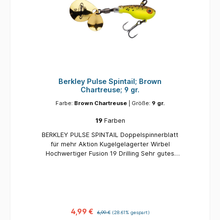
Berkley Pulse Spintail; Brown
Chartreuse; 9 gr.
Farbe:
Brown Chartreuse
| Größe:
9 gr.
19
Farben
BERKLEY PULSE SPINTAIL Doppelspinnerblatt
für mehr Aktion Kugelgelagerter Wirbel
Hochwertiger Fusion 19 Drilling Sehr gutes
Wurfverhalten Gewicht: 9 gr. Farbe: Brown
Chartreuse
4,99 €
6,99 €
(28.61% gespart)