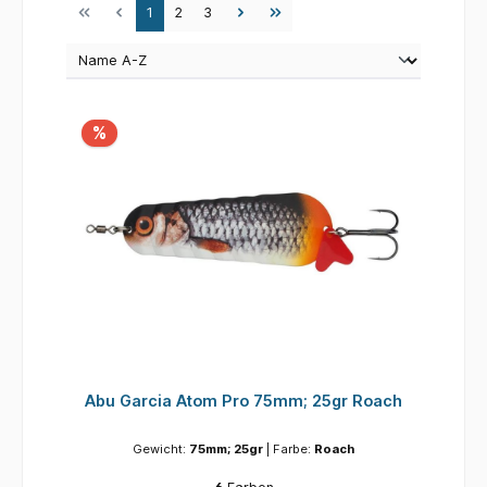
Seite
Seite
Seite
1
2
3
%
Abu Garcia Atom Pro 75mm; 25gr Roach
Gewicht:
75mm; 25gr
| Farbe:
Roach