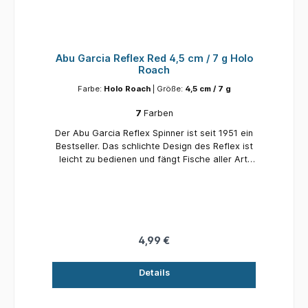
Abu Garcia Reflex Red 4,5 cm / 7 g Holo
Roach
Farbe:
Holo Roach
| Größe:
4,5 cm / 7 g
7
Farben
Der Abu Garcia Reflex Spinner ist seit 1951 ein
Bestseller. Das schlichte Design des Reflex ist
leicht zu bedienen und fängt Fische aller Art.
Der stromlinienförmige Reflex wirft weit und
präzise, ​​selbst gegen den Wind. Und es
besteht eine hohe Wahrscheinlichkeit, dass bei
jedem Einholen ein Barsch, eine Forelle, ein
Hecht, ein Barsch, ein Döbel oder nahezu jeder
andere Süß- und Salzwasserfisch anbeißt. Er ist
4,99 €
ein Allzweckköder, der zuverlässig Fische fängt.
Der brandneue Reflex Arctic ist für klares
Details
Wasser konzipiert, wo Fische oft scheu vor
leuchtenden oder unnatürlichen Farben sind.
Schlichte Farben und ein ungefiederter