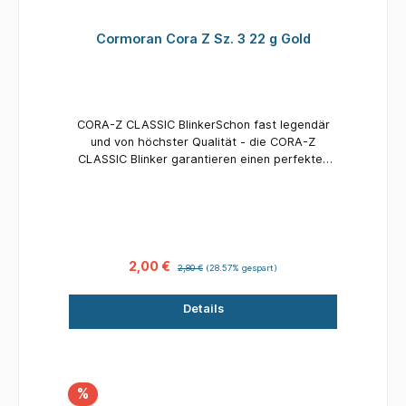
Cormoran Cora Z Sz. 3 22 g Gold
CORA-Z CLASSIC BlinkerSchon fast legendär
und von höchster Qualität - die CORA-Z
CLASSIC Blinker garantieren einen perfekten
Lauf und verführen jeden Raubfisch zum Biss!
2,00 €
2,80 €
(28.57% gespart)
Details
%