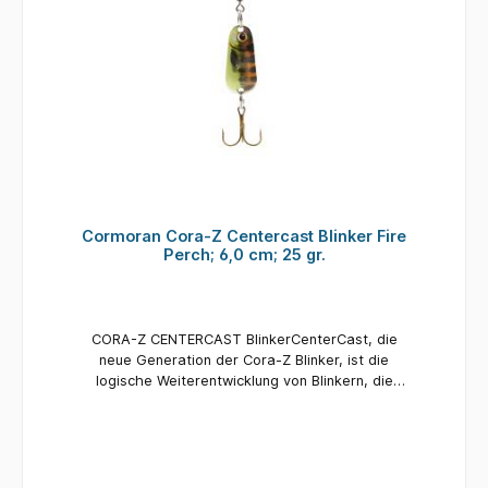
Raubfische. Länge:32 mm Farbe: Fire Perch
Gewicht: 6 gr. Inhalt: 1 Stück
Cormoran Cora-Z Centercast Blinker Fire
Perch; 6,0 cm; 25 gr.
CORA-Z CENTERCAST BlinkerCenterCast, die
neue Generation der Cora-Z Blinker, ist die
logische Weiterentwicklung von Blinkern, die
bisher aus Platten gestanzt und anschließend in
Form gepresst wurden.Die neue CenterCast
Methode arbeitet mit unterschiedlichen
Wandstärken um den Schwerpunkt genau dort
zu platzieren, wo er sein muss für weitere,