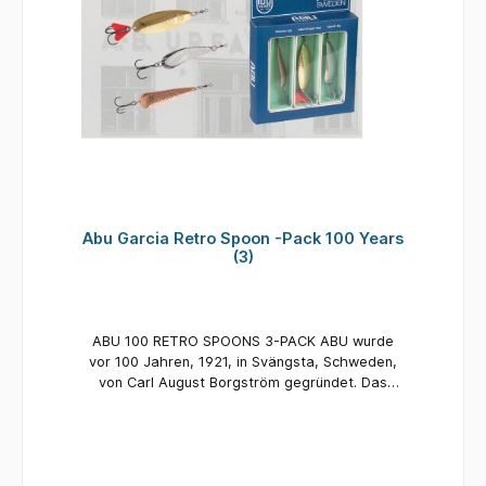
den 1960er und 1970er Jahren, in
Originalfarben. Verschenken Sie sie, sammeln
Sie sie oder angeln Sie damit; sie fangen auch
heute noch so gut wie vor all den Jahren. Inhalt:
3 Blinker 1 x Glimmy 12 gr. Silber 1 x ABU-
Dragez 20 gr. Kupfer 1 x Island 18 gr. Gold
Abu Garcia Retro Spoon -Pack 100 Years
(3)
ABU 100 RETRO SPOONS 3-PACK ABU wurde
vor 100 Jahren, 1921, in Svängsta, Schweden,
von Carl August Borgström gegründet. Das
Unternehmen stellte Taschenuhren,
Telefontimer und Taxameter her. Leider
verursachte der Zweite Weltkrieg einen starken
Rückgang der Nachfrage nach Taxametern.
Unverdrossen richtete ABU seine Kompetenzen