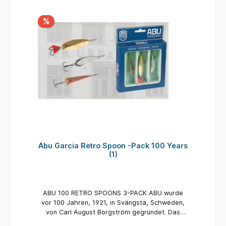
Drillingshaken täuschen Forellen, Äschen und
Saiblinge. Ein meistverkaufter Köder seit 1951
%
Universell einsetzbar, einfaches Design, fängt
Fische aller Arten Lässt sich gut werfen 4,5 cm
/ 7 g / # 6 / 0,5 - 1,5 m 5,7 cm / 12 g / # 4 / 0,5
- 1,5 m 6,5 cm / 18 g / # 2 / 1 - 2 m
Abu Garcia Retro Spoon -Pack 100 Years
(1)
ABU 100 RETRO SPOONS 3-PACK ABU wurde
vor 100 Jahren, 1921, in Svängsta, Schweden,
von Carl August Borgström gegründet. Das
Unternehmen stellte Taschenuhren,