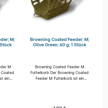
der; M;
Browning Coated Feeder; M;
 Stück
Olive Green; 60 g; 1 Stück
Browning Coated Feeder M
g Coated
Futterkorb Der Browning Coated
st ein
Feeder M Futterkorb ist ein
neller
robuster und professioneller
ur und
Futterkorb mit Struktur und
r Fische
Farbe beschichtet, um für Fische
ffällig
im klaren Wasser so unauffällig
röße:
wie möglich zu sein.Größe: