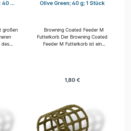
: 40 g;
Olive Green; 40 g; 1 Stück
m
t großen
Browning Coated Feeder M
nneren
Futterkorb Der Browning Coated
t des
Feeder M Futterkorb ist ein
rführung
robuster und professioneller
Futterkorb mit Struktur und
Farbe beschichtet, um für Fische
im klaren Wasser so unauffällig
wie möglich zu sein.Größe:
1,80 €
MFarbe: Olive GreenGewicht: 40
GrammLänge: 2,5 cmInhalt: 1
Stück