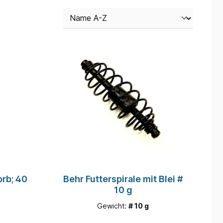
rb; 40
Behr Futterspirale mit Blei #
10 g
Gewicht:
# 10 g