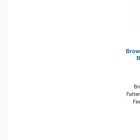
Brow
B
Browning Coated Feeder M
Futte
Fee
rob
Fu
Farbe
im k
wi