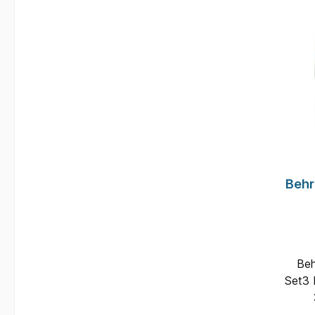
Behr
Beh
Set3 
Einf