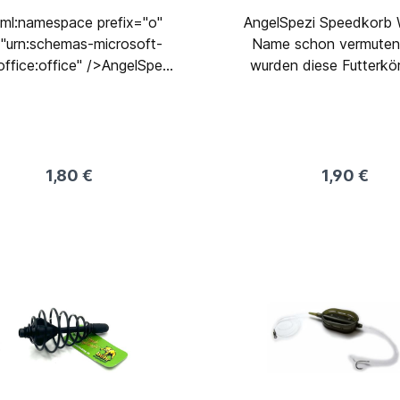
ml:namespace prefix="o"
AngelSpezi Speedkorb Wie der
"urn:schemas-microsoft-
Name schon vermuten 
ffice:office" />AngelSpezi
wurden diese Futterkör
 der Name schon
weite Würfe entworfe
muten lässt, wurden diese
fliegen sehr weit und pär
terkörbe für weite Würfe
Ziel. Die schwarze lacki
rfen. Sie fliegen sehr weit
Drahtkorbes lässt ihn
nd pärzise ins Ziel. Die
Wasser sehr unauffällig 
1,80 €
1,90 €
chwarze lackierung des
sodass scheue Fische 
ahtkorbes lässt ihn unter
Verdacht schöpfen speziell für
er sehr unauffällig wirken,
weite und präzise W
ass scheue Fische keinen
unauffällig unter
ht schöpfen speziell für
WasserDurchmesser: 
eite und präzise Würfe
Länge: 30 mmGewich
unauffällig unter
gr.Inhalt: 1 Stück
serDurchmesser: 25 mm
nge: 30 mmGewicht: 30
gr.Inhalt: 1 Stück