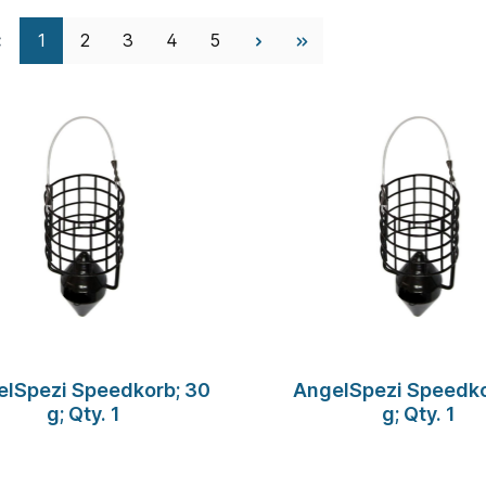
Seite
Seite
Seite
Seite
Seite
1
2
3
4
5
lSpezi Speedkorb; 30
AngelSpezi Speedko
g; Qty. 1
g; Qty. 1