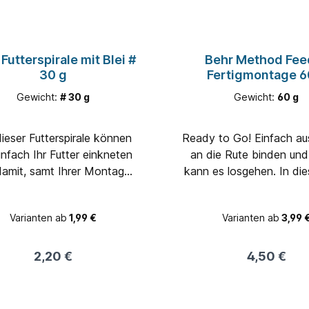
Futterspirale mit Blei #
Behr Method Fee
30 g
Fertigmontage 6
Gewicht:
# 30 g
Gewicht:
60 g
dieser Futterspirale können
Ready to Go! Einfach auspacken
infach Ihr Futter einkneten
an die Rute binden un
damit, samt Ihrer Montage,
kann es losgehen. In diesem Set
r weit herauswerfen. Mit
ist alles mit dabei Ha
Bleikern. Farbe: schwarz
Varianten ab
1,99 €
Varianten ab
3,99 
2,20 €
4,50 €