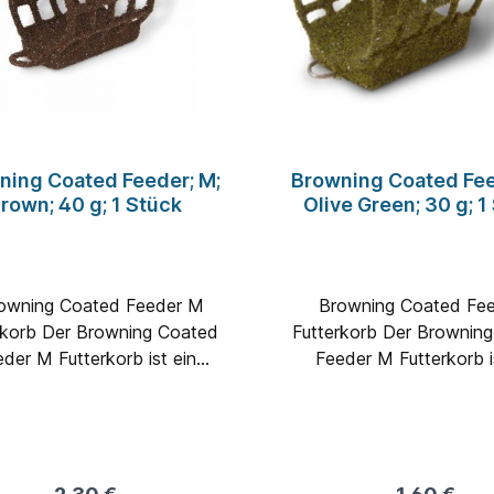
ning Coated Feeder; M;
Browning Coated Fee
rown; 40 g; 1 Stück
Olive Green; 30 g; 1
Browning Coated Feeder M
rkorb Der Browning Coated
Futterkorb Der Brownin
der M Futterkorb ist ein
Feeder M Futterkorb i
uster und professioneller
robuster und professio
tterkorb mit Struktur und
Futterkorb mit Strukt
 beschichtet, um für Fische
Farbe beschichtet, um fü
laren Wasser so unauffällig
im klaren Wasser so unau
e möglich zu sein.Größe:
wie möglich zu sein.G