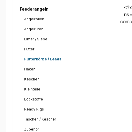
<?x
Feederangeln
ns=
Angelrollen
com:o
Speedkorb Wie
Angelruten
ver
Eimer / Siebe
Fut
Futter
entwo
u
Futterkörbe / Leads
s
Haken
Dr
Wass
Kescher
sod
Kleinteile
Verdac
w
Lockstoffe
Ready Rigs
Was
Taschen / Kescher
Lä
Zubehör