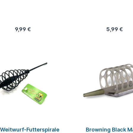
d-Feeder Set besteht aus
freien Flat-Futterkörben der
en 20, 25 und 30 g, einer
Futterform mit
9,99 €
5,99 €
drückmechanismus und 3
Einfachwirbel.
 Weitwurf-Futterspirale
Browning Black M