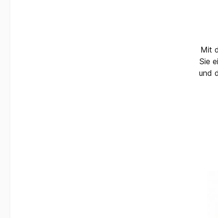
Mit 
Sie e
und 
seh