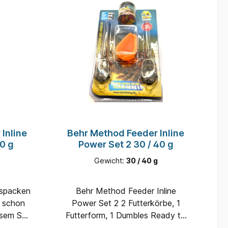
Inline
Behr Method Feeder Inline
0 g
Power Set 2 30 / 40 g
Gewicht:
30 / 40 g
Behr Method Feeder Inline
d schon
Power Set 2 2 Futterkörbe, 1
Futterform, 1 Dumbles Ready to
ken und
Go! Einfach auspacken an die