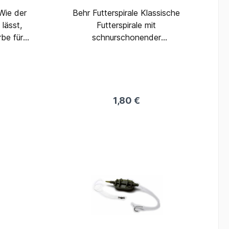
Behr Futterspirale Klassische
lässt,
Futterspirale mit
be für
schnurschonender
n. Sie
Kunststoffinnenführung.
zise ins
Gefertigt aus Draht, mit
erung des
Bleineinlage. Inhalt: 1 Stück
 unter
wirken,
1,80 €
keinen
ürfe
25 mm
t: 40