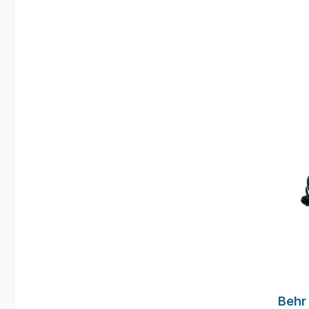
Metho
3 blei
Größ
Aus
Behr