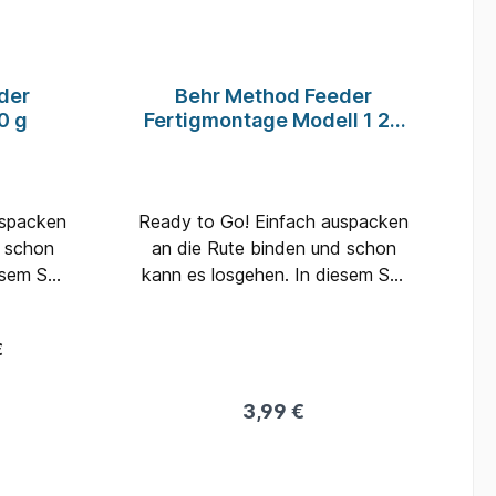
der
Behr Method Feeder
0 g
Fertigmontage Modell 1 20
g
Ready to Go! Einfach auspacken
d schon
an die Rute binden und schon
kann es losgehen. In diesem Set
ken und
ist alles mit dabei Haken und
ein Method Inline Korb
ein Method Inline Korb
€
3,99 €