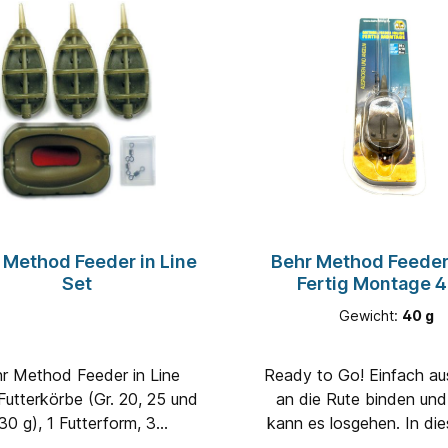
 Method Feeder in Line
Behr Method Feeder 
Set
Fertig Montage 4
Gewicht:
40 g
r Method Feeder in Line
Ready to Go! Einfach auspacken
Futterkörbe (Gr. 20, 25 und
an die Rute binden un
30 g), 1 Futterform, 3
kann es losgehen. In diesem Set
achwirbelDas neue Inline-
ist alles mit dabei Ha