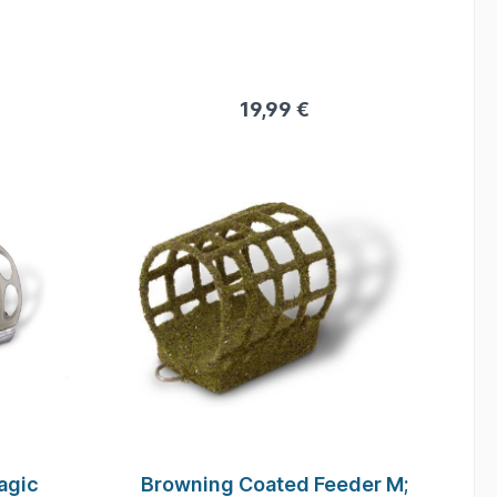
ein Method Inline Korb
Rute binden und schon kann es
losgehen. In diesem Set ist alles
mit dabei Haken, Method Inline
Korb und Dumbles als Köder.
19,99 €
agic
Browning Coated Feeder M;