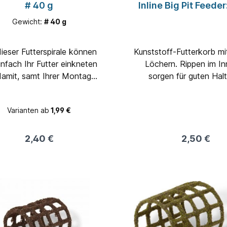
# 40 g
Inline Big Pit Feeder
2,5 cm; L. 3 c
Gewicht:
# 40 g
dieser Futterspirale können
Kunststoff-Futterkorb mi
infach Ihr Futter einkneten
Löchern. Rippen im I
damit, samt Ihrer Montage,
sorgen für guten Hal
r weit herauswerfen. Mit
Futters. Mit Innenschnu
Bleikern. Farbe: schwarz
Varianten ab
1,99 €
2,40 €
2,50 €