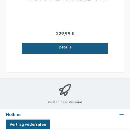
fängige Swim in "Signature" Farben, die nur in
unseren Adventskalendern erhältlich sind,
machen dieses Produkt zu einem Muss für
jeden überzeugten Raubfischangler. Mit dieser
einzigartigen Kollektion legendärer Köder ist
jeder Tag ein Swim-Tag. Köder für Barsch,
229,99 €
Zander und Hecht 24 Westin Swim inside Inhalt:
4 × Swim Glidebait 10cm Low Floating 2 × Swim
Details
Glidebait 10cm Sinking 6 × Swim Glidebait 12cm
Suspending 1 × Swim Tail 12cm Suspending 1 ×
Swim Glidebait 12cm Sinking 1 × Swim Glidebait
13.5cm Sinking 3 × Swim Glidebait 6.5cm
Suspending 2 × Swim Glidebait 8cm Suspending
1 × Swim Glidebait 8cm Sinking 2 x Swim
Glidebait Silent 12cm Suspending 1 x Swim
Glidebait Silent 12cm Sinking
Kostenloser Versand
Hotline
Vertrag widerrufen