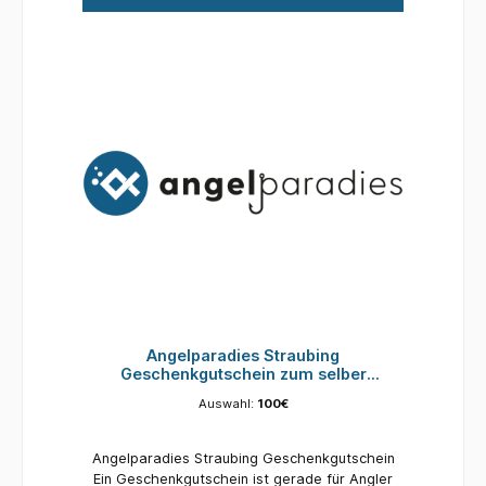
Limitiert auf 25 Plätze!
dass dieser Gutschein bis zu drei Jahre lang
https://www.youtube.com/watch?
eingelöst werden kann.
v=i_HMJLKzxiQ
Angelparadies Straubing
Geschenkgutschein zum selber
Ausdrucken 100€
Auswahl:
100€
Angelparadies Straubing Geschenkgutschein
Ein Geschenkgutschein ist gerade für Angler