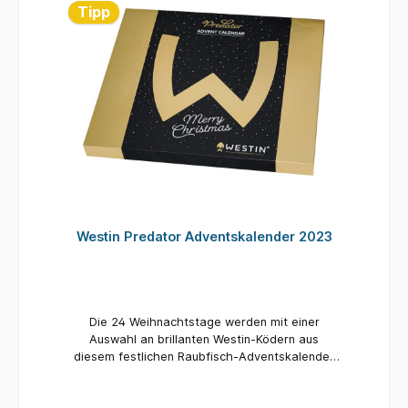
Kalender 2025 im Hinblick auf Warenwert und
Tipp
Markenvielfalt nochmal eine Ecke geiler werden
wird. Und obwohl die Transportkosten und
Produktionskosten leider bei allen Herstellern
und auch bei uns gestiegen sind, haben wir uns
entschieden, den Kalender trotzdem wieder für
nur 99,99 € anzubieten. Nicht nur die Produkte
sind sehr sorgfältig designt und/ oder
ausgewählt worden, es gibt auch für jeden
Kalender-Besitzer jeden Tag die Chance auf
einen Jackpot! Limitiert? Ja, wir haben nur eine
begrenzte Anzahl an Kalendern. Wenn diese
ausverkauft sind, werden wir keine Möglichkeit
mehr haben, nach zu produzieren.
Westin Predator Adventskalender 2023
Exklusiv? Dieser Kalender
enthält AUSSCHLIESSLICH Produkte, die wir
extra für den Kalender haben anfertigen lassen.
Deshalb ist die Nachproduktion
ausgeschlossen. Jackpot? Ohhhh yes! Es gibt
Die 24 Weihnachtstage werden mit einer
wieder 24 goldene Karten, die wir in 24
Auswahl an brillanten Westin-Ködern aus
Kalendern verstecken. Jeden Tag gibt es die
diesem festlichen Raubfisch-Adventskalender
Chance auf einen außergewöhnlichen Preis.
gefüllt. Exklusive Sonderfarben, die nirgendwo
Was genau das sein wird, verraten wir euch
sonst erhältlich sind, machen ihn zu einem
bald! Es ist in jedem Kalender natürlich maximal