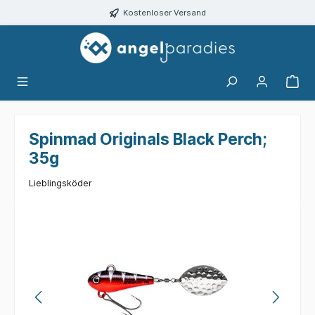
alt springen
Kostenloser Versand
Spinmad Originals Black Perch;
35g
Lieblingsköder
Bildergalerie überspringen