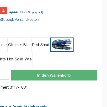
%
2,99 €
(33.44% gespart)
wSt. zzgl. Versandkosten
ählen
Lime
Glimmer Blue
Red Shad
Black Blue
irts Hot Solid Wte
 Gib den gewünschten Wert ein oder benutze die Schaltflächen um die Anzah
In den Warenkorb
mmer:
31197-001
en zur Produktsicherheit