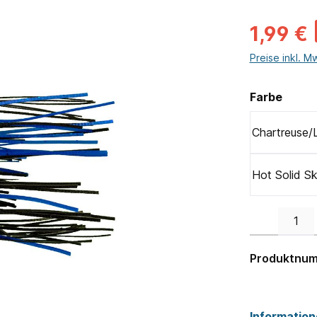
1,99 €
Preise inkl. M
ausw
Farbe
Chartreuse/
Hot Solid Sk
Produkt Anzahl:
Produktnu
Information